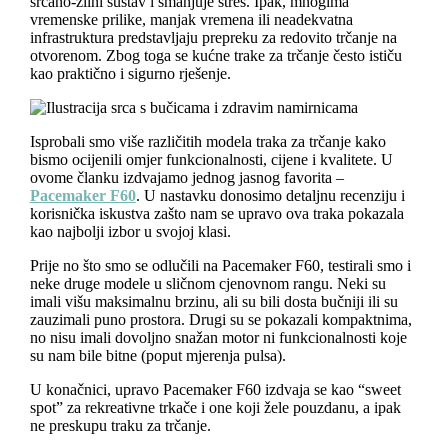
srčano-žilni sustav i smanjuje stres. Ipak, mnogima
vremenske prilike, manjak vremena ili neadekvatna
infrastruktura predstavljaju prepreku za redovito trčanje na
otvorenom. Zbog toga se kućne trake za trčanje često ističu
kao praktično i sigurno rješenje.
Isprobali smo više različitih modela traka za trčanje kako
bismo ocijenili omjer funkcionalnosti, cijene i kvalitete. U
ovome članku izdvajamo jednog jasnog favorita –
Pacemaker F60
. U nastavku donosimo detaljnu recenziju i
korisnička iskustva zašto nam se upravo ova traka pokazala
kao najbolji izbor u svojoj klasi.
Prije no što smo se odlučili na Pacemaker F60, testirali smo i
neke druge modele u sličnom cjenovnom rangu. Neki su
imali višu maksimalnu brzinu, ali su bili dosta bučniji ili su
zauzimali puno prostora. Drugi su se pokazali kompaktnima,
no nisu imali dovoljno snažan motor ni funkcionalnosti koje
su nam bile bitne (poput mjerenja pulsa).
U konačnici, upravo Pacemaker F60 izdvaja se kao “sweet
spot” za rekreativne trkače i one koji žele pouzdanu, a ipak
ne preskupu traku za trčanje.