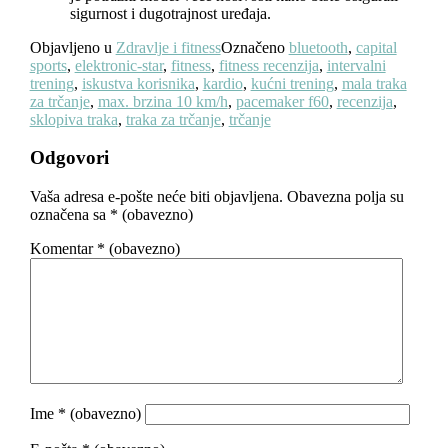
sigurnost i dugotrajnost uređaja.
Objavljeno u
Zdravlje i fitness
Označeno
bluetooth
,
capital
sports
,
elektronic-star
,
fitness
,
fitness recenzija
,
intervalni
trening
,
iskustva korisnika
,
kardio
,
kućni trening
,
mala traka
za trčanje
,
max. brzina 10 km/h
,
pacemaker f60
,
recenzija
,
sklopiva traka
,
traka za trčanje
,
trčanje
Odgovori
Vaša adresa e-pošte neće biti objavljena.
Obavezna polja su
označena sa
* (obavezno)
Komentar
* (obavezno)
Ime
* (obavezno)