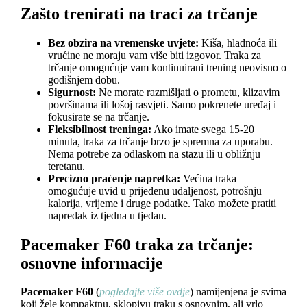
Zašto trenirati na traci za trčanje
Bez obzira na vremenske uvjete:
Kiša, hladnoća ili
vrućine ne moraju vam više biti izgovor. Traka za
trčanje omogućuje vam kontinuirani trening neovisno o
godišnjem dobu.
Sigurnost:
Ne morate razmišljati o prometu, klizavim
površinama ili lošoj rasvjeti. Samo pokrenete uređaj i
fokusirate se na trčanje.
Fleksibilnost treninga:
Ako imate svega 15-20
minuta, traka za trčanje brzo je spremna za uporabu.
Nema potrebe za odlaskom na stazu ili u obližnju
teretanu.
Precizno praćenje napretka:
Većina traka
omogućuje uvid u prijeđenu udaljenost, potrošnju
kalorija, vrijeme i druge podatke. Tako možete pratiti
napredak iz tjedna u tjedan.
Pacemaker F60 traka za trčanje:
osnovne informacije
Pacemaker F60
(
pogledajte više ovdje
) namijenjena je svima
koji žele kompaktnu, sklopivu traku s osnovnim, ali vrlo