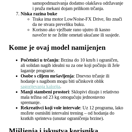
samopodmazivanja dodatno olakšava održavanje
i pruža mekani dojam prilikom trčanja.
Niska razina buke
Traka ima motor LowNoise-FX Drive, što znači
da ne stvara preveliku buku.
Korisno ako vježbate rano ujutro ili kasno
navečer te ne želite ometati ukućane ili susjede.
Kome je ovaj model namijenjen
Početnici u trčanju
: Brzina do 10 km/h i ograničen,
ali solidan nagib idealni su za one koji počinju ili žele
laganije programe.
Osobe s ciljem mršavljenja
: Dnevno trčanje ili
hodanje s nagibom mogu biti učinkovit oblik
sagorijevanja kalorija
.
Manji stambeni prostori
: Sklopivi dizajn i relativno
mala težina od 23 kg omogućuju jednostavno
spremanje.
Rekreativci koji vole intervale
: Uz 12 programa, lako
možete osmisliti intervalni trening – od hodanja do
kratkih sprinteva (unutar ograničenja brzine).
Mišljenja i iskustva korisnika