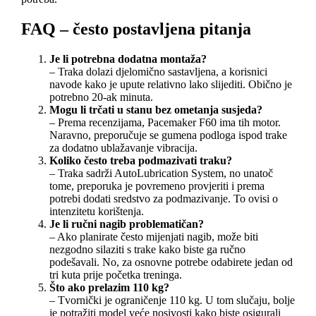
FAQ – često postavljena pitanja
Je li potrebna dodatna montaža?
– Traka dolazi djelomično sastavljena, a korisnici
navode kako je upute relativno lako slijediti. Obično je
potrebno 20-ak minuta.
Mogu li trčati u stanu bez ometanja susjeda?
– Prema recenzijama, Pacemaker F60 ima tih motor.
Naravno, preporučuje se gumena podloga ispod trake
za dodatno ublažavanje vibracija.
Koliko često treba podmazivati traku?
– Traka sadrži AutoLubrication System, no unatoč
tome, preporuka je povremeno provjeriti i prema
potrebi dodati sredstvo za podmazivanje. To ovisi o
intenzitetu korištenja.
Je li ručni nagib problematičan?
– Ako planirate često mijenjati nagib, može biti
nezgodno silaziti s trake kako biste ga ručno
podešavali. No, za osnovne potrebe odabirete jedan od
tri kuta prije početka treninga.
Što ako prelazim 110 kg?
– Tvornički je ograničenje 110 kg. U tom slučaju, bolje
je potražiti model veće nosivosti kako biste osigurali