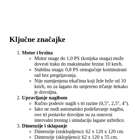
Ključne značajke
Motor i brzina
Motor snage do 1,0 PS (konjska snaga) može
dovesti traku do maksimalne brzine 10 km/h.
Stabilna snaga: 0,8 PS omogućuje kontinuirani
rad bez pregrijavanja.
Nije namijenjena trkačima koji žele brže od 10
km/h, no za lagano do umjereno trčanje itekako
je dovoljna.
Upravljanje nagibom
Ručno podesiv nagib s tri razine (0,5°, 2,5°, 4°).
Iako ne nudi automatsko podešavanje nagiba,
ove tri postavke dovoljne su za osnovni
intervalni trening i simulaciju lagane uzbrdice.
Dimenzije i sklapanje
Dimenzije (rasklopljeno): 62 x 120 x 120 cm.
Dimenzije (sklopljeno): 62 x 120 x 55 cm.