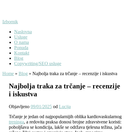
Preskoči
na
sadržaj
Izbornik
Naslovna
Usluge
O nama
Ponuda
Kontakt
Blog
Copywriting/SEO usluge
Home
»
Blog
»
Najbolja traka za trčanje – recenzije i iskustva
Najbolja traka za trčanje – recenzije
i iskustva
Objavljeno
09/01/2025
od
Lucija
Trčanje je jedan od najpopularnijih oblika kardiovaskularnog
treninga
, a redovita praksa donosi brojne zdravstvene koristi:
poboljšava se kondicija, lakše se održava tjelesna težina, jača