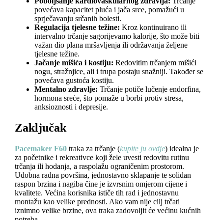
Poboljšanje kardiovaskularnog zdravlja:
Trčanje
povećava kapacitet pluća i jača srce, pomažući u
sprječavanju srčanih bolesti.
Regulacija tjelesne težine:
Kroz kontinuirano ili
intervalno trčanje sagorijevamo kalorije, što može biti
važan dio plana mršavljenja ili održavanja željene
tjelesne težine.
Jačanje mišića i kostiju:
Redovitim trčanjem mišići
nogu, stražnjice, ali i trupa postaju snažniji. Također se
povećava gustoća kostiju.
Mentalno zdravlje:
Trčanje potiče lučenje endorfina,
hormona sreće, što pomaže u borbi protiv stresa,
anksioznosti i depresije.
Zaključak
Pacemaker F60
traka za trčanje (
kupite ju ovdje
) idealna je
za početnike i rekreativce koji žele uvesti redovitu rutinu
trčanja ili hodanja, a raspolažu ograničenim prostorom.
Udobna radna površina, jednostavno sklapanje te solidan
raspon brzina i nagiba čine je izvrsnim omjerom cijene i
kvalitete. Većina korisnika ističe tih rad i jednostavnu
montažu kao velike prednosti. Ako vam nije cilj trčati
iznimno velike brzine, ova traka zadovoljit će većinu kućnih
potreba.