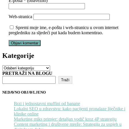
E-pošta
* (obavezno)
Web-stranica
Spremi moje ime, e-poštu i web-stranicu u ovom internet
pregledniku za sljedeći put kada budem komentirao.
Kategorije
Kategorije
PRETRAŽI NA BLOGU
Traži
NEDAVNO OBJAVLJENO
Brzi i jednostavni muffini od banane
Lokalni SEO u zdravstvu: kako pacijenti pronalaze liječnike i
klinike online
Marketing miks primjer: detaljan vodič kroz 4P strategiju
Content marketing i društvene mreže: Strategija za uspjeh u