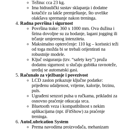
Težina: cca 23 kg.
Ima hidraulički sustav sklapanja i dodatne
kotačiće za lakše premještanje, što uvelike
olakšava spremanje nakon treninga.
Radna površina i sigurnost
Površina trake: 360 x 1000 mm. Ova dužina i
širina dovoljne su za hodanje, lagani jogging ili
trčanje umjerenog intenziteta.
Maksimalno opterećenje: 110 kg – korisnici teži
od toga možda bi se trebali orijentirati na
robustnije modele.
Ključ osiguranja (tzv. “safety key”) pruža
dodatnu sigurnost: u slučaju gubitka ravnoteže,
uređaj se automatski gasi.
Računalo za vježbanje i povezivost
LCD zaslon prikazuje ključne podatke:
prijeđenu udaljenost, vrijeme, kalorije, brzinu,
puls.
Ugrađeni senzori pulsa u ručkama, prikladni za
osnovno praćenje otkucaja srca.
Bluetooth veza i kompatibilnost s nekim
aplikacijama (npr. iFitShow) za praćenje
treninga.
AutoLubrication System
Prema navodima proizvođača, mehanizam