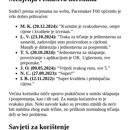
Sudeći prema ocjenama na webu, Pacemaker F60 općenito je
vrlo dobro prihvaćen:
M. K. (20.12.2024):
“Koristim je svakodnevno, omjer
cijene i kvalitete je izvrstan.”
L. V. (23.10.2024):
“Traka za trčanje je jednostavna za
sastaviti, zadovoljni smo proizvodom u cijelosti.
Manjih je dimenzija i jednostavna za pospremiti.”
T. S. (20.10.2024):
“Jednostavna za sklapanje,
povezivanje s aplikacijom je OK. Uglavnom, sve
preporuke.”
J. O. (09.05.2024):
“Vrijedi svakog eura, sve 5.”
N. C. (27.09.2023):
“Super!”
I. B. (12.11.2022):
“Super kvaliteta i pristupačna
cijena.”
Većina korisnika ističe upravo praktičnost u smislu sklapanja
i pospremanja, kao i tih rad. Za manja kućanstva to je
svakako plus. Neki navode kako su prvotno mislili da neće
biti stabilna zbog male težine, no prilikom normalnog trčanja
drži se bez problema.
Savjeti za korištenje