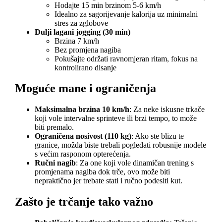
Hodajte 15 min brzinom 5-6 km/h
Idealno za sagorijevanje kalorija uz minimalni
stres za zglobove
Dulji lagani jogging (30 min)
Brzina 7 km/h
Bez promjena nagiba
Pokušajte održati ravnomjeran ritam, fokus na
kontrolirano disanje
Moguće mane i ograničenja
Maksimalna brzina 10 km/h
: Za neke iskusne trkače
koji vole intervalne sprinteve ili brzi tempo, to može
biti premalo.
Ograničena nosivost (110 kg)
: Ako ste blizu te
granice, možda biste trebali pogledati robusnije modele
s većim rasponom opterećenja.
Ručni nagib
: Za one koji vole dinamičan trening s
promjenama nagiba dok trče, ovo može biti
nepraktično jer trebate stati i ručno podesiti kut.
Zašto je trčanje tako važno