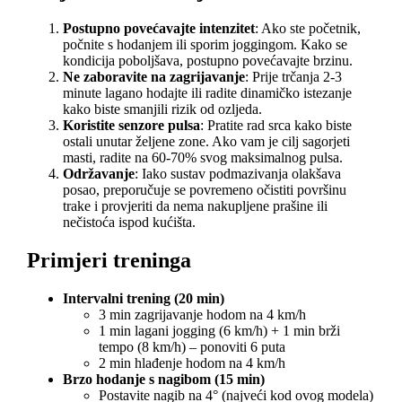
Postupno povećavajte intenzitet
: Ako ste početnik,
počnite s hodanjem ili sporim joggingom. Kako se
kondicija poboljšava, postupno povećavajte brzinu.
Ne zaboravite na zagrijavanje
: Prije trčanja 2-3
minute lagano hodajte ili radite dinamičko istezanje
kako biste smanjili rizik od ozljeda.
Koristite senzore pulsa
: Pratite rad srca kako biste
ostali unutar željene zone. Ako vam je cilj sagorjeti
masti, radite na 60-70% svog maksimalnog pulsa.
Održavanje
: Iako sustav podmazivanja olakšava
posao, preporučuje se povremeno očistiti površinu
trake i provjeriti da nema nakupljene prašine ili
nečistoća ispod kućišta.
Primjeri treninga
Intervalni trening (20 min)
3 min zagrijavanje hodom na 4 km/h
1 min lagani jogging (6 km/h) + 1 min brži
tempo (8 km/h) – ponoviti 6 puta
2 min hlađenje hodom na 4 km/h
Brzo hodanje s nagibom (15 min)
Postavite nagib na 4° (najveći kod ovog modela)