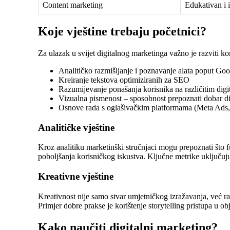
Content marketing
Edukativan i i
Koje vještine trebaju početnici?
Za ulazak u svijet digitalnog marketinga važno je razviti ko
Analitičko razmišljanje i poznavanje alata poput Goo
Kreiranje tekstova optimiziranih za SEO
Razumijevanje ponašanja korisnika na različitim dig
Vizualna pismenost – sposobnost prepoznati dobar d
Osnove rada s oglašivačkim platformama (Meta Ads
Analitičke vještine
Kroz analitiku marketinški stručnjaci mogu prepoznati što fu
poboljšanja korisničkog iskustva. Ključne metrike uključuju
Kreativne vještine
Kreativnost nije samo stvar umjetničkog izražavanja, već r
Primjer dobre prakse je korištenje storytelling pristupa u
Kako naučiti digitalni marketing?