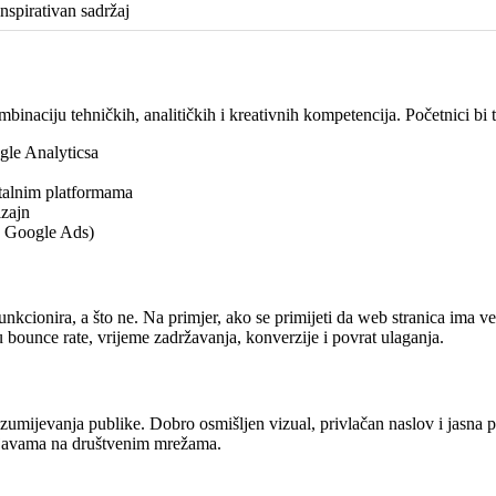
nspirativan sadržaj
mbinaciju tehničkih, analitičkih i kreativnih kompetencija. Početnici bi t
gle Analyticsa
italnim platformama
izajn
, Google Ads)
nkcionira, a što ne. Na primjer, ako se primijeti da web stranica ima ve
 bounce rate, vrijeme zadržavanja, konverzije i povrat ulaganja.
azumijevanja publike. Dobro osmišljen vizual, privlačan naslov i jasna
 objavama na društvenim mrežama.