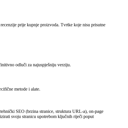
recenzije prije kupnje proizvoda. Tvrtke koje nisu prisutne
finitivno odluči za najuspješniju verziju.
cifične metode i alate.
 tehnički SEO (brzina stranice, struktura URL-a), on-page
zirati svoju stranicu upotrebom ključnih riječi poput