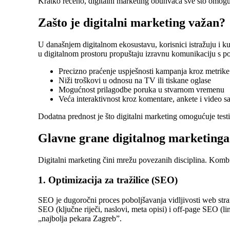
Kratko rečeno, digitalni marketing obuhvaća sve što omoguć
Zašto je digitalni marketing važan?
U današnjem digitalnom ekosustavu, korisnici istražuju i k
u digitalnom prostoru propuštaju izravnu komunikaciju s po
Precizno praćenje uspješnosti kampanja kroz metrik
Niži troškovi u odnosu na TV ili tiskane oglase
Mogućnost prilagodbe poruka u stvarnom vremenu
Veća interaktivnost kroz komentare, ankete i video s
Dodatna prednost je što digitalni marketing omogućuje testiran
Glavne grane digitalnog marketinga
Digitalni marketing čini mrežu povezanih disciplina. Kombin
1. Optimizacija za tražilice (SEO)
SEO je dugoročni proces poboljšavanja vidljivosti web stra
SEO (ključne riječi, naslovi, meta opisi) i off-page SEO (li
„najbolja pekara Zagreb”.