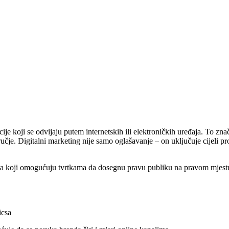
je koji se odvijaju putem internetskih ili elektroničkih uređaja. To zna
učje. Digitalni marketing nije samo oglašavanje – on uključuje cijeli pro
ata koji omogućuju tvrtkama da dosegnu pravu publiku na pravom mjestu 
icsa