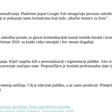
pretraživanja. Platforme poput Google Ads omogućuju precizno određivanje
ji se prikazuju samo korisnicima koji traže „trkačke tenisice za žene”.
kedIna postale su glavni komunikacijski kanali između brenda i korisni
ormat 2026. su kratki video tutorijali i live stream događaji.
ja. Ključ uspjeha leži u personalizaciji i segmentaciji publike. Ako r
 konverzije značajno raste. Preporučljivo je koristiti profesionalne alate
vantnog sadržaja. Cilj je educirati publiku, a ne samo prodavati. Primje
i
iraju iza kulisa: Tajne operativnog uspjeha
anje potencijalnih klijenata: Sveobuhvatan vodič