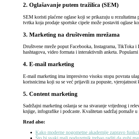
2. Oglašavanje putem tražilica (SEM)
SEM koristi plaćene oglase koji se prikazuju u rezultatima 
tvrtka koja prodaje sportske cipele može postaviti oglase ko
3. Marketing na društvenim mrežama
Društvene mreže poput Facebooka, Instagrama, TikToka i Lin
hashtagova, video formata i interaktivnih anketa. Popularni f
4. E-mail marketing
E-mail marketing ima impresivno visoku stopu povrata ulagan
korisnicima koji su se već prijavili za popuste, vjerojatnost
5. Content marketing
Sadržajni marketing oslanja se na stvaranje vrijednog i rele
knjige, infografike i podcaste. Kvalitetan sadržaj pomaže u 
Read also:
Kako moderne nogometne akademije zapravo funkcion
Što bi svaki mali poduzetnik trebao raditi da gubi m