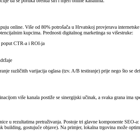
uje da se poruka brenda širi i mjeri online kanalima.
upuju online. Više od 80% potrošača u Hrvatskoj provjerava internetske 
tencijalnim kupcima. Prednosti digitalnog marketinga su višestruke:
e poput CTR-a i ROI-ja
adržaje
je različitih varijacija oglasa (tzv. A/B testiranje) prije nego što se de
acijom više kanala postiže se sinergijski učinak, a svaka grana ima spe
nice u rezultatima pretraživanja. Postoje tri glavne komponente SEO-a:
nk building, gostujuće objave). Na primjer, lokalna trgovina može optimi