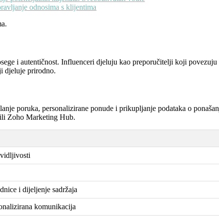
avljanje odnosima s klijentima
ma.
ege i autentičnost. Influenceri djeluju kao preporučitelji koji povezuj
 djeluje prirodno.
slanje poruka, personalizirane ponude i prikupljanje podataka o ponašanj
 ili Zoho Marketing Hub.
vidljivosti
dnice i dijeljenje sadržaja
sonalizirana komunikacija