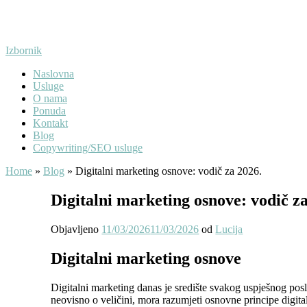
Preskoči
na
sadržaj
Izbornik
Naslovna
Usluge
O nama
Ponuda
Kontakt
Blog
Copywriting/SEO usluge
Home
»
Blog
»
Digitalni marketing osnove: vodič za 2026.
Digitalni marketing osnove: vodič z
Objavljeno
11/03/2026
11/03/2026
od
Lucija
Digitalni marketing osnove
Digitalni marketing danas je središte svakog uspješnog posl
neovisno o veličini, mora razumjeti osnovne principe digita