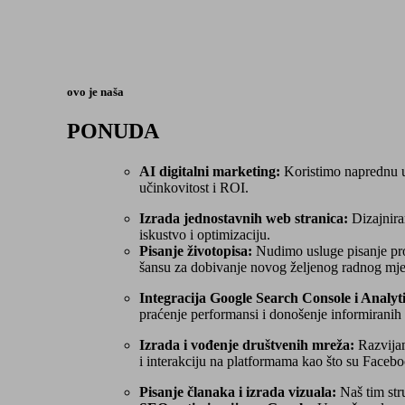
ovo je naša
PONUDA
AI digitalni marketing:
Koristimo naprednu um
učinkovitost i ROI.
Izrada jednostavnih web stranica:
Dizajnira
iskustvo i optimizaciju.
Pisanje životopisa:
Nudimo usluge pisanje pro
šansu za dobivanje novog željenog radnog mje
Integracija Google Search Console i Analyti
praćenje performansi i donošenje informiranih
Izrada i vođenje društvenih mreža:
Razvijam
i interakciju na platformama kao što su Facebo
Pisanje članaka i izrada vizuala:
Naš tim stru