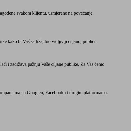
rilagođene svakom klijentu, usmjerene na povećanje
e kako bi Vaš sadržaj bio vidljiviji ciljanoj publici.
ivlači i zadržava pažnju Vaše ciljane publike. Za Vas ćemo
im kampanjama na Googleu, Facebooku i drugim platformama.