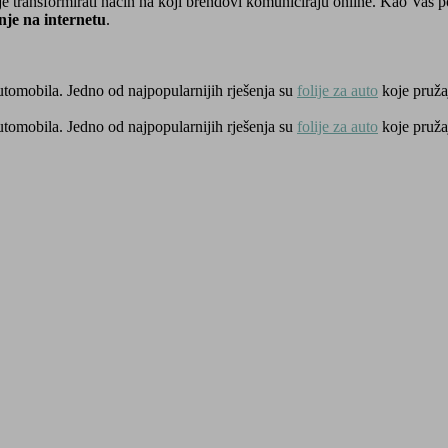
je transformirati način na koji brendovi komuniciraju online. Kao Vaš po
nje na internetu
.
utomobila. Jedno od najpopularnijih rješenja su
folije za auto
koje pruža
utomobila. Jedno od najpopularnijih rješenja su
folije za auto
koje pruža