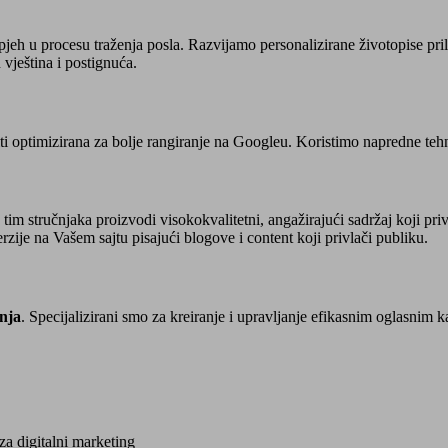
spjeh u procesu traženja posla. Razvijamo personalizirane životopise p
 vještina i postignuća.
ti optimizirana za bolje rangiranje na Googleu. Koristimo napredne tehnik
 tim stručnjaka proizvodi visokokvalitetni, angažirajući sadržaj koji pr
verzije na Vašem sajtu pisajući blogove i content koji privlači publiku.
nja
. Specijalizirani smo za kreiranje i upravljanje efikasnim oglasn