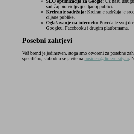
SEO optimizacija za Google:
Uz našu uslugu 
sadržaj bio vidljiviji ciljanoj publici.
Kreiranje sadržaja:
Kreiranje sadržaja je srce
ciljane publike.
Oglašavanje na internetu:
Povećajte svoj dos
Googleu, Facebooku i drugim platformama.
Posebni zahtjevi
Vaš brend je jedinstven, stoga smo otvoreni za posebne zaht
specifično, slobodno se javite na
business@linkversity.hr
. 