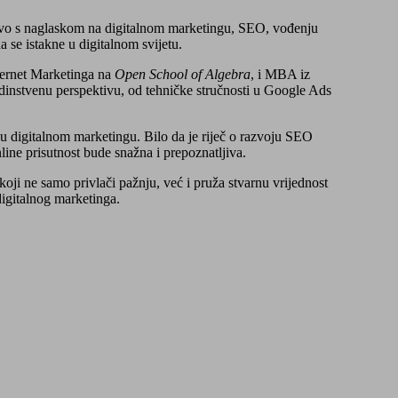
ustvo s naglaskom na digitalnom marketingu, SEO, vođenju
se istakne u digitalnom svijetu.
Internet Marketinga na
Open School of Algebra
, i MBA iz
jedinstvenu perspektivu, od tehničke stručnosti u Google Ads
pu digitalnom marketingu. Bilo da je riječ o razvoju SEO
nline prisutnost bude snažna i prepoznatljiva.
oji ne samo privlači pažnju, već i pruža stvarnu vrijednost
digitalnog marketinga.