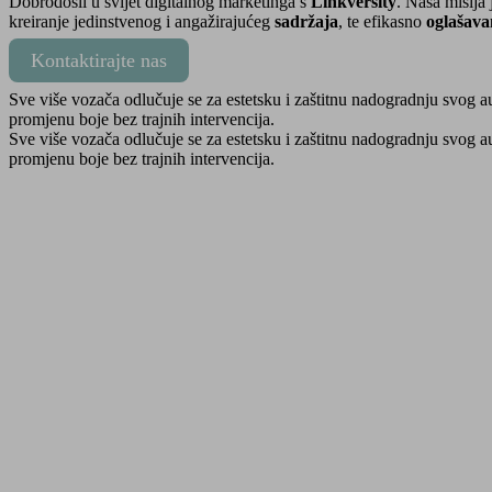
Dobrodošli u svijet digitalnog marketinga s
Linkversity
. Naša misija 
kreiranje jedinstvenog i angažirajućeg
sadržaja
, te efikasno
oglašava
Kontaktirajte nas
Sve više vozača odlučuje se za estetsku i zaštitnu nadogradnju svog a
promjenu boje bez trajnih intervencija.
Sve više vozača odlučuje se za estetsku i zaštitnu nadogradnju svog a
promjenu boje bez trajnih intervencija.