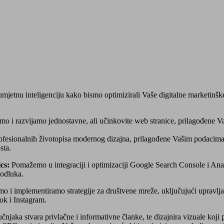
jetnu inteligenciju kako bismo optimizirali Vaše digitalne marketinške
mo i razvijamo jednostavne, ali učinkovite web stranice, prilagođene V
fesionalnih životopisa modernog dizajna, prilagođene Vašim podacima i 
sta.
cs:
Pomažemo u integraciji i optimizaciji Google Search Console i Anal
 odluka.
o i implementiramo strategije za društvene mreže, uključujući upravlja
ok i Instagram.
čnjaka stvara privlačne i informativne članke, te dizajnira vizuale koji p