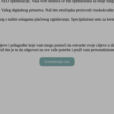
SEO optimizacije, Vaša web stranica će biti optimizirana za bolje ran
 Vašeg digitalnog prisustva. Naš tim stručnjaka proizvodi visokokvalitet
eg s našim uslugama plaćenog oglašavanja. Specijalizirani smo za krei
jeve i prilagodbe koje vam mogu pomoći da ostvarite svoje ciljeve u dig
Naš tim je tu da odgovori na sve vaše potrebe i pruži vam personalizira
Kontaktirajte nas