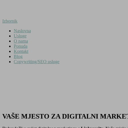
Preskoči
na
sadržaj
Izbornik
Naslovna
Usluge
O nama
Ponuda
Kontakt
Blog
Copywriting/SEO usluge
VAŠE MJESTO ZA DIGITALNI MARKE