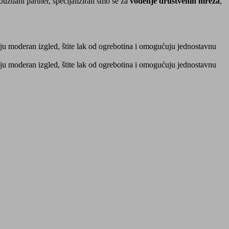
uzdani partner, specijalizirali smo se za
vođenje društvenih mreža
,
ju moderan izgled, štite lak od ogrebotina i omogućuju jednostavnu
ju moderan izgled, štite lak od ogrebotina i omogućuju jednostavnu