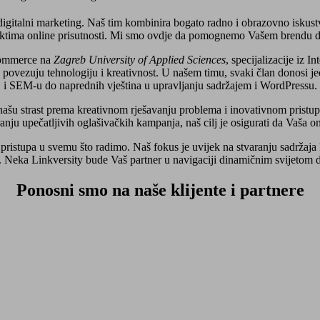
i digitalni marketing. Naš tim kombinira bogato radno i obrazovno isk
ektima online prisutnosti. Mi smo ovdje da pomognemo Vašem brendu da 
Commerce na
Zagreb University of Applied Sciences
, specijalizacije iz 
je povezuju tehnologiju i kreativnost. U našem timu, svaki član donosi 
i SEM-u do naprednih vještina u upravljanju sadržajem i WordPressu.
 našu strast prema kreativnom rješavanju problema i inovativnom pristu
ranju upečatljivih oglašivačkih kampanja, naš cilj je osigurati da Vaša o
pristupa u svemu što radimo. Naš fokus je uvijek na stvaranju sadržaja k
i. Neka Linkversity bude Vaš partner u navigaciji dinamičnim svijetom 
Ponosni smo na naše klijente i partnere