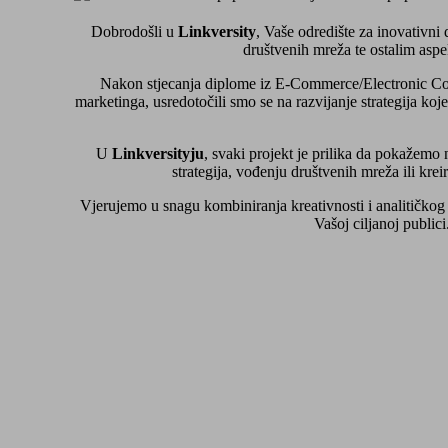
Dobrodošli u
Linkversity
, Vaše odredište za inovativn
društvenih mreža te ostalim asp
Nakon stjecanja diplome iz E-Commerce/Electronic 
marketinga, usredotočili smo se na razvijanje strategija ko
U
Linkversityju
, svaki projekt je prilika da pokažemo
strategija, vođenju društvenih mreža ili krei
Vjerujemo u snagu kombiniranja kreativnosti i analitičkog 
Vašoj ciljanoj public