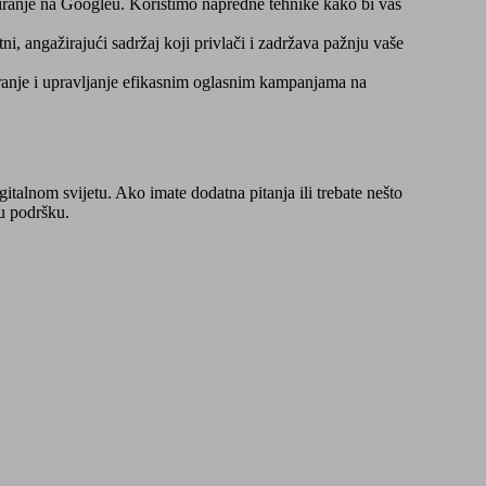
giranje na Googleu. Koristimo napredne tehnike kako bi vaš
ni, angažirajući sadržaj koji privlači i zadržava pažnju vaše
ranje i upravljanje efikasnim oglasnim kampanjama na
italnom svijetu. Ako imate dodatna pitanja ili trebate nešto
nu podršku.