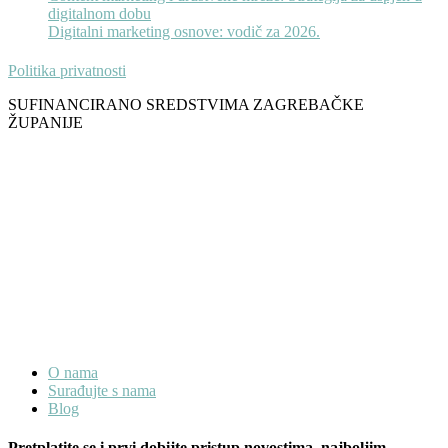
digitalnom dobu
Digitalni marketing osnove: vodič za 2026.
Politika privatnosti
SUFINANCIRANO SREDSTVIMA ZAGREBAČKE
ŽUPANIJE
O nama
Surađujte s nama
Blog
Pretplatite se i prvi dobijte pristup novostima, najboljim