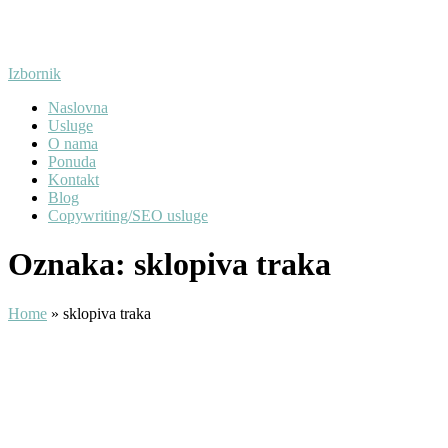
Preskoči
na
sadržaj
Izbornik
Naslovna
Usluge
O nama
Ponuda
Kontakt
Blog
Copywriting/SEO usluge
Oznaka:
sklopiva traka
Home
»
sklopiva traka