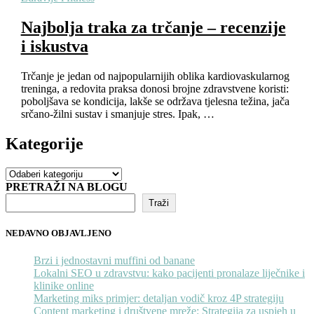
Najbolja traka za trčanje – recenzije
i iskustva
Trčanje je jedan od najpopularnijih oblika kardiovaskularnog
treninga, a redovita praksa donosi brojne zdravstvene koristi:
poboljšava se kondicija, lakše se održava tjelesna težina, jača
srčano-žilni sustav i smanjuje stres. Ipak, …
Kategorije
Kategorije
PRETRAŽI NA BLOGU
Traži
NEDAVNO OBJAVLJENO
Brzi i jednostavni muffini od banane
Lokalni SEO u zdravstvu: kako pacijenti pronalaze liječnike i
klinike online
Marketing miks primjer: detaljan vodič kroz 4P strategiju
Content marketing i društvene mreže: Strategija za uspjeh u