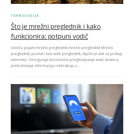
TEHNOLOGIJA
Što je mrežni preglednik i kako
funkcionira: potpuni vodič
Uvod u pojam mrežni preglednik mrežni preglednik Mrežni
preglednik, poznat i kao web preglednik, ključni je alat za pristup
internetu. Omogućuje korisnicima pregledavanje web stranica,
pretraživanje informacija i interakciju s …