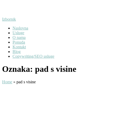
Preskoči
na
sadržaj
Izbornik
Naslovna
Usluge
O nama
Ponuda
Kontakt
Blog
Copywriting/SEO usluge
Oznaka:
pad s visine
Home
»
pad s visine