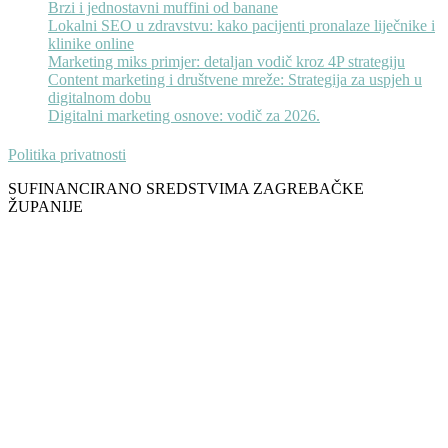
Brzi i jednostavni muffini od banane
Lokalni SEO u zdravstvu: kako pacijenti pronalaze liječnike i
klinike online
Marketing miks primjer: detaljan vodič kroz 4P strategiju
Content marketing i društvene mreže: Strategija za uspjeh u
digitalnom dobu
Digitalni marketing osnove: vodič za 2026.
Politika privatnosti
SUFINANCIRANO SREDSTVIMA ZAGREBAČKE
ŽUPANIJE