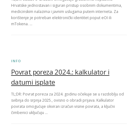
Hrvatske jednostavan i siguran pristup osobnim dokumentima,
medicinskim nalazima i javnim uslugama putem interneta. Za
korištenje je potreban elektronički identitet poput eOI ili
mTokena. …
INFO
Povrat poreza 2024.: kalkulator i
datumi isplate
TL;DR: Povrat poreza za 2024. godinu očekuje se u razdoblju od
svibnja do srpnja 2025., ovisno o obradi prijava. Kalkulator
povrata omogućuje okviran izračun visine povrata, a ključni
čimbenici uključuju …