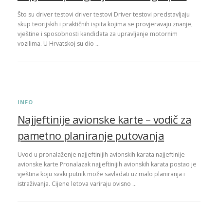
Što su driver testovi driver testovi Driver testovi predstavljaju
skup teorijskih i praktičnih ispita kojima se provjeravaju znanje,
vještine i sposobnosti kandidata za upravljanje motornim
vozilima. U Hrvatskoj su dio …
INFO
Najjeftinije avionske karte – vodič za
pametno planiranje putovanja
Uvod u pronalaženje najjeftinijih avionskih karata najjeftinije
avionske karte Pronalazak najjeftinijih avionskih karata postao je
vještina koju svaki putnik može savladati uz malo planiranja i
istraživanja. Cijene letova variraju ovisno …