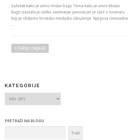
Sažetak kako je umro mislav bago Tema kako je umro Mislav
Bago izazvala je veliko zanimanje javnosti jer je riječ o novinaru
koji je obilježio hrvatsko medijsko okruženje. Njegova iznenadna
…
N
a
STARIJE OBJAVE
v
i
g
a
KATEGORIJE
c
Kategorije
i
j
a
o
PRETRAŽI NA BLOGU
b
Traži
j