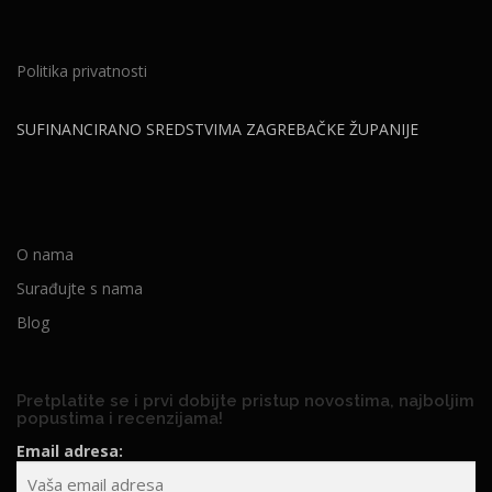
Politika privatnosti
SUFINANCIRANO SREDSTVIMA ZAGREBAČKE ŽUPANIJE
O nama
Surađujte s nama
Blog
Pretplatite se i prvi dobijte pristup novostima, najboljim
popustima i recenzijama!
Email adresa: