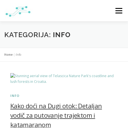
Preskoči
na
Izbornik
sadržaj
NASLOVNA
USLUGE
O NAMA
PONUDA
KATEGORIJA:
INFO
KONTAKT
BLOG
COPYWRITING/SEO USLUGE
Home
»
Info
INFO
Kako doći na Dugi otok: Detaljan
vodič za putovanje trajektom i
katamaranom