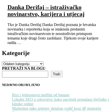
Danka Derifaj – istraživačko
novinarstvo, karijera i utjecaj
Tko je Danka Derifaj Danka Derifaj poznata je hrvatska
novinarka i reporterka koja se istaknula predanim
istraživačkim novinarstvom te neustrašivim pristupom
temama koje drugi često zaobilaze. Tijekom svoje karijere
radila …
Kategorije
Kategorije
PRETRAŽI NA BLOGU
Traži
NEDAVNO OBJAVLJENO
Brzi i jednostavni muffini od banane
Lokalni SEO u zdravstvu: kako pacijenti pronalaze liječnike i
klinike online
Marketing miks primjer: detaljan vodič kroz 4P strategiju