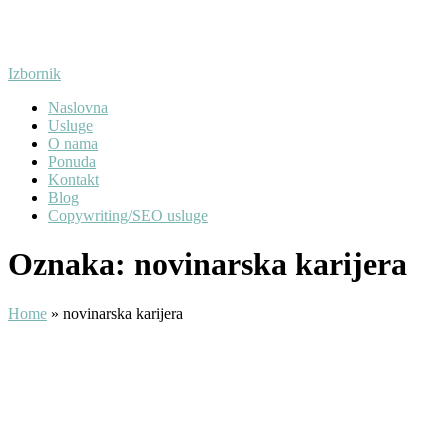
Preskoči
na
sadržaj
Izbornik
Naslovna
Usluge
O nama
Ponuda
Kontakt
Blog
Copywriting/SEO usluge
Oznaka:
novinarska karijera
Home
»
novinarska karijera