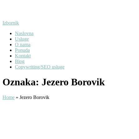
Preskoči
na
sadržaj
Izbornik
Naslovna
Usluge
O nama
Ponuda
Kontakt
Blog
Copywriting/SEO usluge
Oznaka:
Jezero Borovik
Home
»
Jezero Borovik