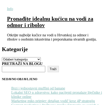
Info
Pronađite idealnu kućicu na vodi za
odmor i ribolov
Otkrijte najbolje kućice na vodi u Hrvatskoj za odmor i
ribolov s osobnim iskustvima i preporukama stvarnih gostiju.
Kategorije
Kategorije
PRETRAŽI NA BLOGU
Traži
NEDAVNO OBJAVLJENO
Brzi i jednostavni muffini od banane
Lokalni SEO u zdravstvu: kako pacijenti pronalaze liječnike i
klinike online
Marketing miks primjer: detaljan vodič kroz 4P strategiju