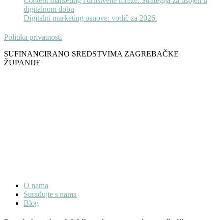
Content marketing i društvene mreže: Strategija za uspjeh u
digitalnom dobu
Digitalni marketing osnove: vodič za 2026.
Politika privatnosti
SUFINANCIRANO SREDSTVIMA ZAGREBAČKE
ŽUPANIJE
O nama
Surađujte s nama
Blog