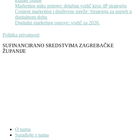
klinike online
Marketing miks primjer: detaljan vodič kroz 4P strategiju
Content marketing i društvene mreže: Strategija za uspjeh u
digitalnom dobu
Digitalni marketing osnove: vodič za 2026.
Politika privatnosti
SUFINANCIRANO SREDSTVIMA ZAGREBAČKE
ŽUPANIJE
O nama
Surađujte s nama