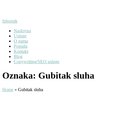
Preskoči
na
sadržaj
Izbornik
Naslovna
Usluge
O nama
Ponuda
Kontakt
Blog
Copywriting/SEO usluge
Oznaka:
Gubitak sluha
Home
»
Gubitak sluha