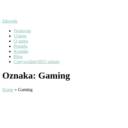
Preskoči
na
sadržaj
Izbornik
Naslovna
Usluge
O nama
Ponuda
Kontakt
Blog
Copywriting/SEO usluge
Oznaka:
Gaming
Home
»
Gaming