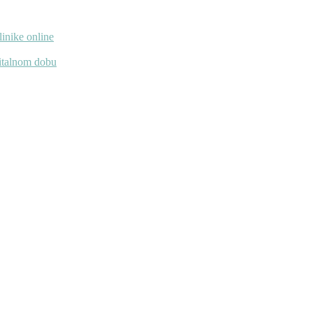
linike online
gitalnom dobu