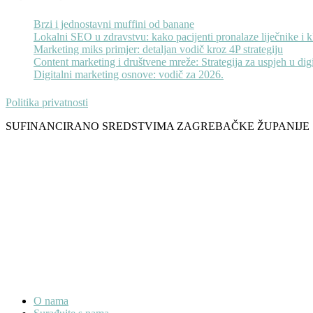
Brzi i jednostavni muffini od banane
Lokalni SEO u zdravstvu: kako pacijenti pronalaze liječnike i k
Marketing miks primjer: detaljan vodič kroz 4P strategiju
Content marketing i društvene mreže: Strategija za uspjeh u di
Digitalni marketing osnove: vodič za 2026.
Politika privatnosti
SUFINANCIRANO SREDSTVIMA ZAGREBAČKE ŽUPANIJE
O nama