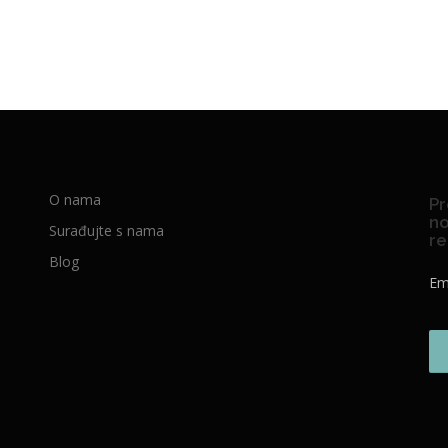
O nama
Pr
no
Surađujte s nama
re
Blog
Em