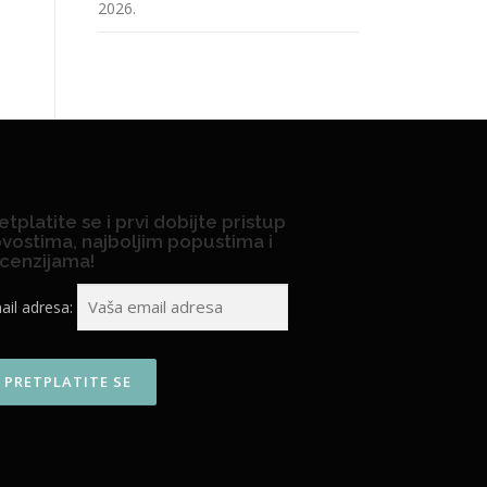
2026.
etplatite se i prvi dobijte pristup
vostima, najboljim popustima i
cenzijama!
ail adresa: