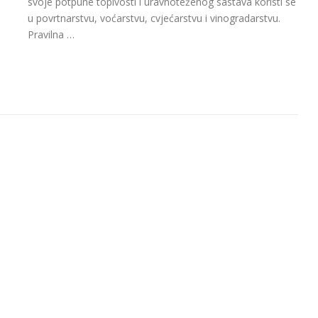
svoje potpune topivosti i uravnoteženog sastava koristi se
u povrtnarstvu, voćarstvu, cvjećarstvu i vinogradarstvu.
Pravilna …