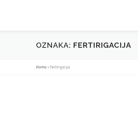
Preskoči
na
sadržaj
OZNAKA:
FERTIRIGACIJA
Home
»
fertirigacija