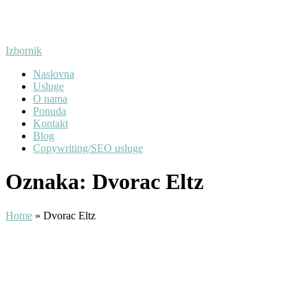
Preskoči
na
sadržaj
Izbornik
Naslovna
Usluge
O nama
Ponuda
Kontakt
Blog
Copywriting/SEO usluge
Oznaka:
Dvorac Eltz
Home
»
Dvorac Eltz