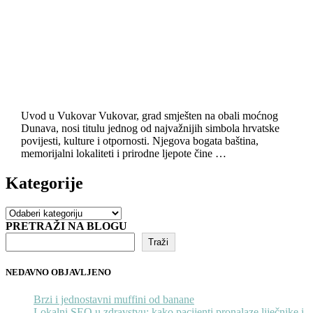
Uvod u Vukovar Vukovar, grad smješten na obali moćnog
Dunava, nosi titulu jednog od najvažnijih simbola hrvatske
povijesti, kulture i otpornosti. Njegova bogata baština,
memorijalni lokaliteti i prirodne ljepote čine …
Kategorije
Kategorije
PRETRAŽI NA BLOGU
Traži
NEDAVNO OBJAVLJENO
Brzi i jednostavni muffini od banane
Lokalni SEO u zdravstvu: kako pacijenti pronalaze liječnike i