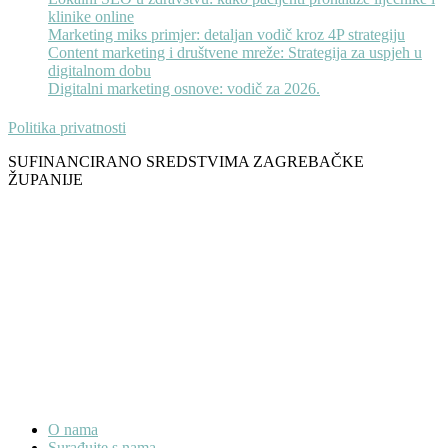
klinike online
Marketing miks primjer: detaljan vodič kroz 4P strategiju
Content marketing i društvene mreže: Strategija za uspjeh u
digitalnom dobu
Digitalni marketing osnove: vodič za 2026.
Politika privatnosti
SUFINANCIRANO SREDSTVIMA ZAGREBAČKE
ŽUPANIJE
O nama
Surađujte s nama