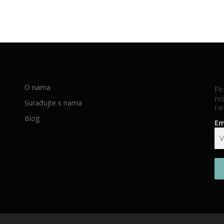
O nama
Pr
no
Surađujte s nama
re
Blog
Em