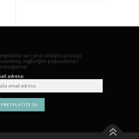
etplatite se i prvi dobijte pristup
vostima, najboljim popustima i
cenzijama!
ail adresa: