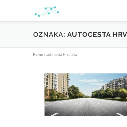
Preskoči
na
sadržaj
OZNAKA:
AUTOCESTA HR
Home
»
autocesta Hrvatska