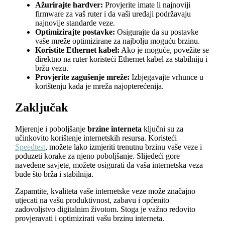
Ažurirajte hardver:
Provjerite imate li najnoviji
firmware za vaš ruter i da vaši uređaji podržavaju
najnovije standarde veze.
Optimizirajte postavke:
Osigurajte da su postavke
vaše mreže optimizirane za najbolju moguću brzinu.
Koristite Ethernet kabel:
Ako je moguće, povežite se
direktno na ruter koristeći Ethernet kabel za stabilniju i
bržu vezu.
Provjerite zagušenje mreže:
Izbjegavajte vrhunce u
korištenju kada je mreža najopterećenija.
Zaključak
Mjerenje i poboljšanje
brzine interneta
ključni su za
učinkovito korištenje internetskih resursa. Koristeći
Speedtest
, možete lako izmjeriti trenutnu brzinu vaše veze i
poduzeti korake za njeno poboljšanje. Slijedeći gore
navedene savjete, možete osigurati da vaša internetska veza
bude što brža i stabilnija.
Zapamtite, kvaliteta vaše internetske veze može značajno
utjecati na vašu produktivnost, zabavu i općenito
zadovoljstvo digitalnim životom. Stoga je važno redovito
provjeravati i optimizirati vašu brzinu interneta.