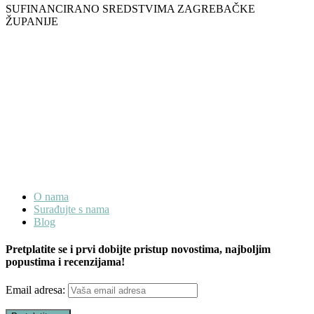
SUFINANCIRANO SREDSTVIMA ZAGREBAČKE
ŽUPANIJE
O nama
Surađujte s nama
Blog
Pretplatite se i prvi dobijte pristup novostima, najboljim
popustima i recenzijama!
Email adresa: