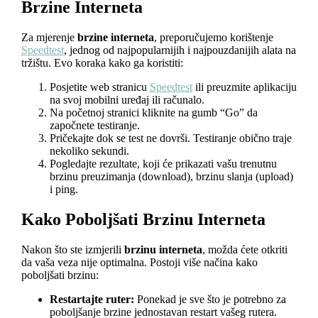
Brzine Interneta
Za mjerenje
brzine interneta
, preporučujemo korištenje
Speedtest
, jednog od najpopularnijih i najpouzdanijih alata na
tržištu. Evo koraka kako ga koristiti:
Posjetite web stranicu
Speedtest
ili preuzmite aplikaciju
na svoj mobilni uređaj ili računalo.
Na početnoj stranici kliknite na gumb “Go” da
započnete testiranje.
Pričekajte dok se test ne dovrši. Testiranje obično traje
nekoliko sekundi.
Pogledajte rezultate, koji će prikazati vašu trenutnu
brzinu preuzimanja (download), brzinu slanja (upload)
i ping.
Kako Poboljšati Brzinu Interneta
Nakon što ste izmjerili
brzinu interneta
, možda ćete otkriti
da vaša veza nije optimalna. Postoji više načina kako
poboljšati brzinu:
Restartajte ruter:
Ponekad je sve što je potrebno za
poboljšanje brzine jednostavan restart vašeg rutera.