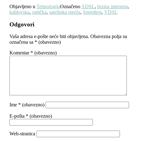
Objavljeno u
Tehnologija
Označeno
ADSL
,
brzina interneta
,
kablovska
,
optička
,
satelitska mreža
,
Speedtest
,
VDSL
Odgovori
Vaša adresa e-pošte neće biti objavljena.
Obavezna polja su
označena sa
* (obavezno)
Komentar
* (obavezno)
Ime
* (obavezno)
E-pošta
* (obavezno)
Web-stranica