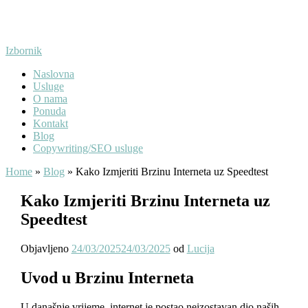
Preskoči
na
sadržaj
Izbornik
Naslovna
Usluge
O nama
Ponuda
Kontakt
Blog
Copywriting/SEO usluge
Home
»
Blog
»
Kako Izmjeriti Brzinu Interneta uz Speedtest
Kako Izmjeriti Brzinu Interneta uz
Speedtest
Objavljeno
24/03/2025
24/03/2025
od
Lucija
Uvod u Brzinu Interneta
U današnje vrijeme, internet je postao neizostavan dio naših