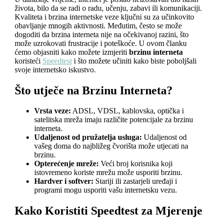
života, bilo da se radi o radu, učenju, zabavi ili komunikaciji.
Kvaliteta i brzina internetske veze ključni su za učinkovito
obavljanje mnogih aktivnosti. Međutim, često se može
dogoditi da brzina interneta nije na očekivanoj razini, što
može uzrokovati frustracije i poteškoće. U ovom članku
ćemo objasniti kako možete izmjeriti
brzinu interneta
koristeći
Speedtest
i što možete učiniti kako biste poboljšali
svoje internetsko iskustvo.
Što utječe na Brzinu Interneta?
Vrsta veze:
ADSL, VDSL, kablovska, optička i
satelitska mreža imaju različite potencijale za brzinu
interneta.
Udaljenost od pružatelja usluga:
Udaljenost od
vašeg doma do najbližeg čvorišta može utjecati na
brzinu.
Opterećenje mreže:
Veći broj korisnika koji
istovremeno koriste mrežu može usporiti brzinu.
Hardver i softver:
Stariji ili zastarjeli uređaji i
programi mogu usporiti vašu internetsku vezu.
Kako Koristiti Speedtest za Mjerenje