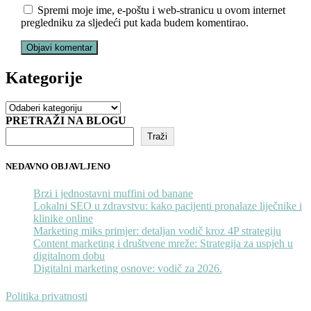
Spremi moje ime, e-poštu i web-stranicu u ovom internet
pregledniku za sljedeći put kada budem komentirao.
Kategorije
Kategorije
PRETRAŽI NA BLOGU
Traži
NEDAVNO OBJAVLJENO
Brzi i jednostavni muffini od banane
Lokalni SEO u zdravstvu: kako pacijenti pronalaze liječnike i
klinike online
Marketing miks primjer: detaljan vodič kroz 4P strategiju
Content marketing i društvene mreže: Strategija za uspjeh u
digitalnom dobu
Digitalni marketing osnove: vodič za 2026.
Politika privatnosti