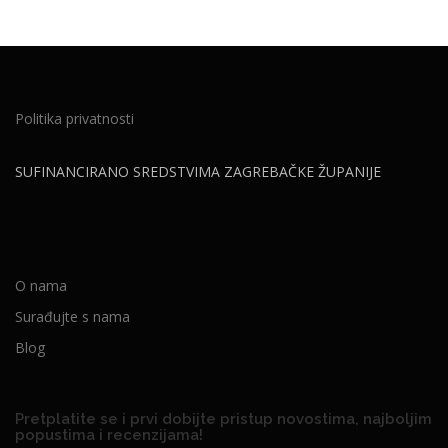
Politika privatnosti
SUFINANCIRANO SREDSTVIMA ZAGREBAČKE ŽUPANIJE
O nama
Surađujte s nama
Blog
Pretplatite se i prvi dobijte pristup novostima, najboljim
popustima i recenzijama!