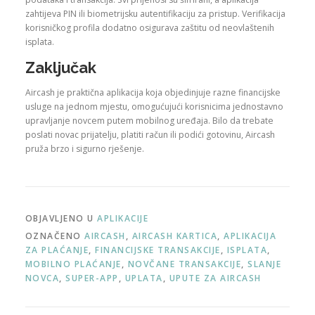
zahtijeva PIN ili biometrijsku autentifikaciju za pristup. Verifikacija
korisničkog profila dodatno osigurava zaštitu od neovlaštenih
isplata.
Zaključak
Aircash je praktična aplikacija koja objedinjuje razne financijske
usluge na jednom mjestu, omogućujući korisnicima jednostavno
upravljanje novcem putem mobilnog uređaja. Bilo da trebate
poslati novac prijatelju, platiti račun ili podići gotovinu, Aircash
pruža brzo i sigurno rješenje.
OBJAVLJENO U
APLIKACIJE
OZNAČENO
AIRCASH
,
AIRCASH KARTICA
,
APLIKACIJA
ZA PLAĆANJE
,
FINANCIJSKE TRANSAKCIJE
,
ISPLATA
,
MOBILNO PLAĆANJE
,
NOVČANE TRANSAKCIJE
,
SLANJE
NOVCA
,
SUPER-APP
,
UPLATA
,
UPUTE ZA AIRCASH