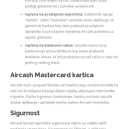
kod koji ćete unijeti na PBZ bankomatu kako biste
podigli gotovinu bez potrebe za karticom.
Isplata na prodajnim mjestima
: Odaberite opciju
“Isplata”, zatim “Gotovina” i unesite iznos. Aplikacija će
generirati barkod koji ćete pokazati prodajnom
djelatniku na prodajnim mjestima Aircash partnera za
isplatu gotovine.
Isplata na bankovni račun
: Unesite iznos i broj
bankovnog računa (IBAN) na koji želite prebaciti
sredstva. Novac će biti prebačen na vaš račun u roku od
jednog radnog dana.
Aircash Mastercard kartica
Aircash nudi i prepaid Mastercard karticu koju možete koristiti na
više od 30 milijuna lokacija diljem svijeta, uključujući internetske
trgovine, fizičke trgovine i bankomate. Karticu možete naručiti
unutar aplikacije i upravljati njome putem Aircash novčanika.
Sigurnost
Aircash koristi napredne sigurnosne mjere za zaštitu vaših
podataka i transakcija. Svi prijenosi su šifrirani, a aplikacija