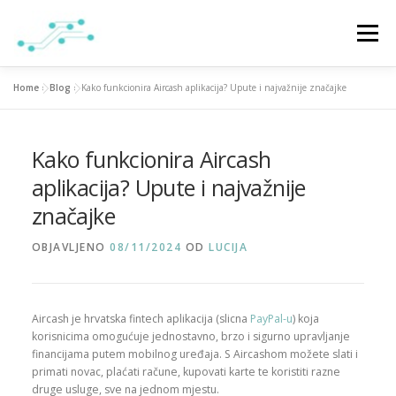
Preskoči
na
Izbornik
sadržaj
Home
»
Blog
»
Kako funkcionira Aircash aplikacija? Upute i najvažnije značajke
NASLOVNA
USLUGE
O NAMA
PONUDA
Kako funkcionira Aircash
KONTAKT
BLOG
COPYWRITING/SEO USLUGE
aplikacija? Upute i najvažnije
značajke
OBJAVLJENO
08/11/2024
OD
LUCIJA
Aircash je hrvatska fintech aplikacija (slicna
PayPal-u
) koja
korisnicima omogućuje jednostavno, brzo i sigurno upravljanje
financijama putem mobilnog uređaja. S Aircashom možete slati i
primati novac, plaćati račune, kupovati karte te koristiti razne
druge usluge, sve na jednom mjestu.