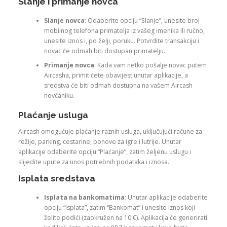
Slanje i primanje novca
Slanje novca
: Odaberite opciju “Slanje”, unesite broj
mobilnog telefona primatelja iz vašeg imenika ili ručno,
unesite iznos i, po želji, poruku. Potvrdite transakciju i
novac će odmah biti dostupan primatelju.
Primanje novca
: Kada vam netko pošalje novac putem
Aircasha, primit ćete obavijest unutar aplikacije, a
sredstva će biti odmah dostupna na vašem Aircash
novčaniku.
Plaćanje usluga
Aircash omogućuje plaćanje raznih usluga, uključujući račune za
režije, parking, cestarine, bonove za igre i lutrije. Unutar
aplikacije odaberite opciju “Plaćanje”, zatim željenu uslugu i
slijedite upute za unos potrebnih podataka i iznosa.
Isplata sredstava
Isplata na bankomatima
: Unutar aplikacije odaberite
opciju “Isplata”, zatim “Bankomat” i unesite iznos koji
želite podići (zaokružen na 10 €). Aplikacija će generirati