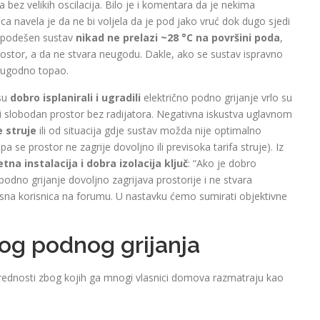
 bez velikih oscilacija. Bilo je i komentara da je nekima
a navela je da ne bi voljela da je pod jako vruć dok dugo sjedi
no podešen sustav
nikad ne prelazi ~28 °C na površini poda
,
 prostor, a da ne stvara neugodu. Dakle, ako se sustav ispravno
eć ugodno topao.
 su
dobro isplanirali i ugradili
električno podno grijanje vrlo su
ak i slobodan prostor bez radijatora. Negativna iskustva uglavnom
 struje
ili od situacija gdje sustav možda nije optimalno
 se prostor ne zagrije dovoljno ili previsoka tarifa struje). Iz
etna instalacija i dobra izolacija ključ
: “Ako je dobro
 podno grijanje dovoljno zagrijava prostorije i ne stvara
usna korisnica na forumu. U nastavku ćemo sumirati objektivne
nog podnog grijanja
prednosti zbog kojih ga mnogi vlasnici domova razmatraju kao