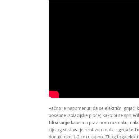
Važno je napomenuti da se električni grijaći k
posebne izolacijske ploče) kako bi se spriječi
fiksiranje
kabela u pravilnom razmaku, nakon č
cijelog sustava je relativno mala –
grijaće fo
dodaju oko 1-2 cm ukupno. Zbog toga elektri