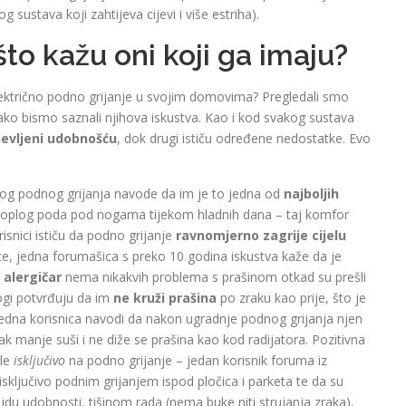
 sustava koji zahtijeva cijevi i više estriha).
što kažu oni koji ga imaju?
električno podno grijanje u svojim domovima? Pregledali smo
ko bismo saznali njihova iskustva. Kao i kod svakog sustava
ševljeni udobnošću
, dok drugi ističu određene nedostatke. Evo
nog podnog grijanja navode da im je to jedna od
najboljih
oplog poda pod nogama tijekom hladnih dana – taj komfor
isnici ističu da podno grijanje
ravnomjerno zagrije cijelu
ice, jedna forumašica s preko 10 godina iskustva kaže da je
t
alergičar
nema nikakvih problema s prašinom otkad su prešli
ogi potvrđuju da im
ne kruži prašina
po zraku kao prije, što je
Jedna korisnica navodi da nakon ugradnje podnog grijanja njen
rak manje suši i ne diže se prašina kao kod radijatora. Pozitivna
šle
isključivo
na podno grijanje – jedan korisnik foruma iz
sključivo podnim grijanjem ispod pločica i parketa te da su
idu udobnosti, tišinom rada (nema buke niti strujanja zraka),