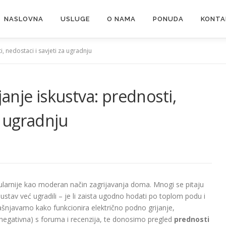
NASLOVNA
USLUGE
O NAMA
PONUDA
KONTA
i, nedostaci i savjeti za ugradnju
janje iskustva: prednosti,
a ugradnju
larnije kao moderan način zagrijavanja doma. Mnogi se pitaju
sustav već ugradili – je li zaista ugodno hodati po toplom podu i
ašnjavamo kako funkcionira električno podno grijanje,
 negativna) s foruma i recenzija, te donosimo pregled
prednosti