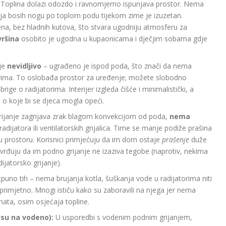
Toplina dolazi odozdo i ravnomjerno ispunjava prostor. Nema
ja bosih nogu po toplom podu tijekom zime je izuzetan.
ena, bez hladnih kutova, što stvara ugodniju atmosferu za
ršina
osobito je ugodna u kupaonicama i dječjim sobama gdje
je
nevidljivo
– ugrađeno je ispod poda, što znači da nema
 zidovima. To oslobađa prostor za uređenje; možete slobodno
rige o radijatorima. Interijer izgleda čišće i minimalistički, a
a o koje bi se djeca mogla opeći.
ijanje zagrijava zrak blagom konvekcijom od poda,
nema
adijatora ili ventilatorskih grijalica. Time se manje podiže prašina
 u prostoru. Korisnici primjećuju da im dom ostaje
prašenje
duže
vrđuju da im podno grijanje ne izaziva tegobe (naprotiv, nekima
ijatorsko grijanje).
puno tih – nema brujanja kotla, šuškanja vode u radijatorima niti
rimjetno. Mnogi ističu kako su zaboravili na njega jer nema
nata, osim osjećaja topline.
osu na vodeno):
U usporedbi s vodenim podnim grijanjem,