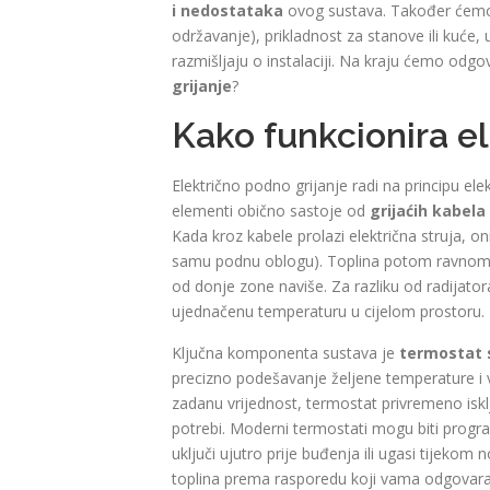
i nedostataka
ovog sustava. Također ćemo
održavanje), prikladnost za stanove ili kuće,
razmišljaju o instalaciji. Na kraju ćemo odgov
grijanje
?
Kako funkcionira el
Električno podno grijanje radi na principu ele
elementi obično sastoje od
grijaćih kabela
Kada kroz kabele prolazi električna struja, oni 
samu podnu oblogu). Toplina potom ravnom
od donje zone naviše. Za razliku od radijator
ujednačenu temperaturu u cijelom prostoru.
Ključna komponenta sustava je
termostat 
precizno podešavanje željene temperature i 
zadanu vrijednost, termostat privremeno isklj
potrebi. Moderni termostati mogu biti progra
uključi ujutro prije buđenja ili ugasi tijekom 
toplina prema rasporedu koji vama odgovara