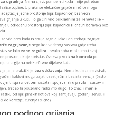
i za ugradnju
. Nema cijevi, pumpe niti kotla – nije potreban
i dizalice topline. U praksi se električne grijaće mrežice mogu
u adaptacije jedne prostorije (npr. kupaonice) bez većih
a grijanja u kući. To ga čini vrlo
prikladnim za renovacije
–
je u određenu prostoriju (npr. kupaonicu ili dnevni boravak) bez
ekt.
 se vrlo brzo kada ih struja zagrije. Iako i oni trebaju zagrijati
brže zagrijavanje
nego kod vodenog sustava (gdje treba
ustav se lako
zone-regulira
– svaka soba može imati svoj
ne prostorije koje koristite. Ovakva
precizna kontrola
po
e energije na neiskorištene dijelove kuće.
grijanje praktički je
bez održavanja
. Nema kotla za servisirati,
ugrađeni kablovi mogu trajati desetljećima bez intervencija (često
eriti ispravnost termostata i spojeva, ali u pravilu – sustav ili
vljen, trebao bi pouzdano raditi vrlo dugo. To znači i
manje
azliku od npr. plinskih kotlova koji zahtijevaju godišnji servis, ili
 do korozije, curenja i slično).
nog podnog grijanja