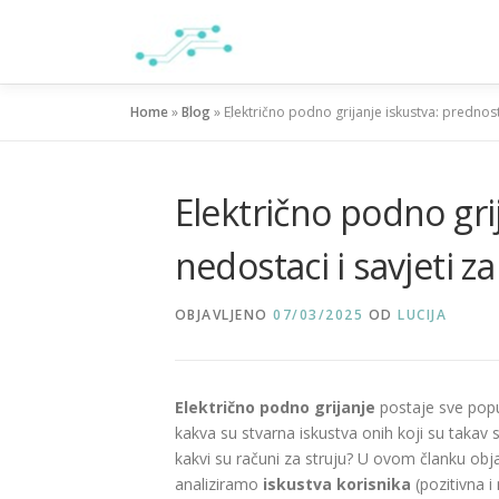
Preskoči
na
sadržaj
Home
»
Blog
»
Električno podno grijanje iskustva: prednost
Električno podno gri
nedostaci i savjeti z
OBJAVLJENO
07/03/2025
OD
LUCIJA
Električno podno grijanje
postaje sve popu
kakva su stvarna iskustva onih koji su takav 
kakvi su računi za struju? U ovom članku obj
analiziramo
iskustva korisnika
(pozitivna i