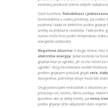
estetskoj prednosti (nema vidljivih radijatora) 
Osim komfora,
fleksibilnost i jednostavn
termostatima u svakoj prostoriji, pa svatko 
pozitivna i kada se električno podno grijanje 
uređaj za prijelazna razdoblja. Tada podno gr
sustav može brzo podići temperaturu zraka po
energetski učinkovita.
Negativna iskustva:
S druge strane, nisu s
električne energije
. Jedan korisnik na for
grijanje koje je ugradio, jer su mu računi za s
ugradio” zbog neočekivano visokih troškova. 
podnim grijanjem pokušali grijati
veće, slabi
slučajevima, potrošnja struje može biti znača
Drugi potencijalni nedostatak iz iskustava j
prostoriju od, recimo, klima uređaja. Nekim 
(posebno ako je deblji estrih), pa
nema tren
podno grijanje drže uključenim duže vrijeme