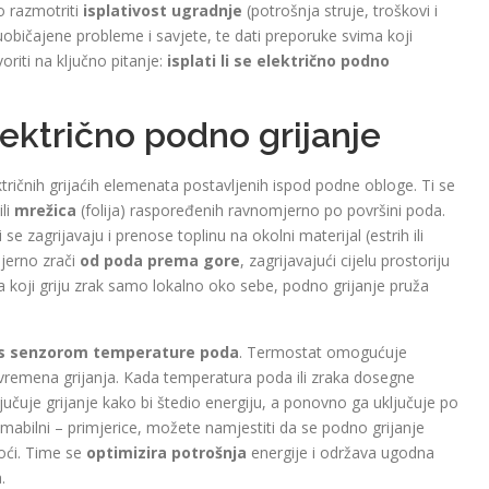
 razmotriti
isplativost ugradnje
(potrošnja struje, troškovi i
 uobičajene probleme i savjete, te dati preporuke svima koji
oriti na ključno pitanje:
isplati li se električno podno
ektrično podno grijanje
ktričnih grijaćih elemenata postavljenih ispod podne obloge. Ti se
ili
mrežica
(folija) raspoređenih ravnomjerno po površini poda.
se zagrijavaju i prenose toplinu na okolni materijal (estrih ili
jerno zrači
od poda prema gore
, zagrijavajući cijelu prostoriju
a koji griju zrak samo lokalno oko sebe, podno grijanje pruža
s senzorom temperature poda
. Termostat omogućuje
vremena grijanja. Kada temperatura poda ili zraka dosegne
učuje grijanje kako bi štedio energiju, a ponovno ga uključuje po
mabilni – primjerice, možete namjestiti da se podno grijanje
noći. Time se
optimizira potrošnja
energije i održava ugodna
.