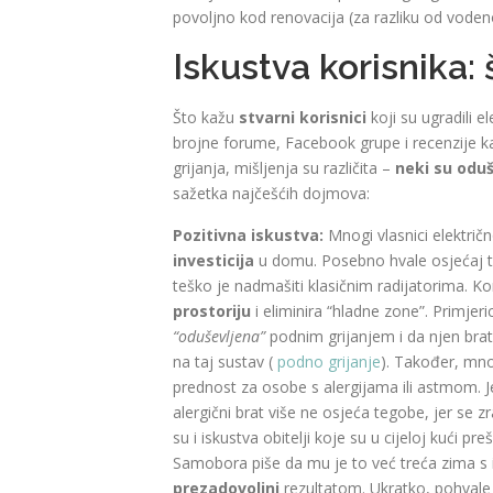
povoljno kod renovacija (za razliku od vodenog
Iskustva korisnika: 
Što kažu
stvarni korisnici
koji su ugradili 
brojne forume, Facebook grupe i recenzije ka
grijanja, mišljenja su različita –
neki su odu
sažetka najčešćih dojmova:
Pozitivna iskustva:
Mnogi vlasnici električ
investicija
u domu. Posebno hvale osjećaj t
teško je nadmašiti klasičnim radijatorima. Kor
prostoriju
i eliminira “hladne zone”. Primjer
“oduševljena”
podnim grijanjem i da njen bra
na taj sustav (
podno grijanje
). Također, mn
prednost za osobe s alergijama ili astmom. 
alergični brat više ne osjeća tegobe, jer se z
su i iskustva obitelji koje su u cijeloj kući pre
Samobora piše da mu je to već treća zima s i
prezadovoljni
rezultatom. Ukratko, pohvale 