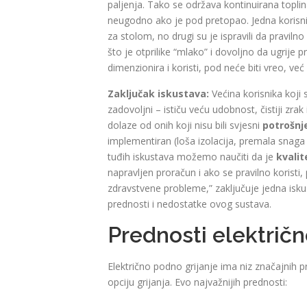
paljenja. Tako se održava kontinuirana toplina
neugodno ako je pod pretopao. Jedna korisnic
za stolom, no drugi su je ispravili da pravil
što je otprilike “mlako” i dovoljno da ugrije
dimenzionira i koristi, pod neće biti vreo, v
Zaključak iskustava:
Većina korisnika koji
zadovoljni – ističu veću udobnost, čistiji zr
dolaze od onih koji nisu bili svjesni
potrošnje
implementiran (loša izolacija, premala snaga pa
tuđih iskustava možemo naučiti da je
kvalit
napravljen proračun i ako se pravilno koristi,
zdravstvene probleme,” zaključuje jedna isk
prednosti i nedostatke ovog sustava.
Prednosti električ
Električno podno grijanje ima niz značajnih 
opciju grijanja. Evo najvažnijih prednosti: