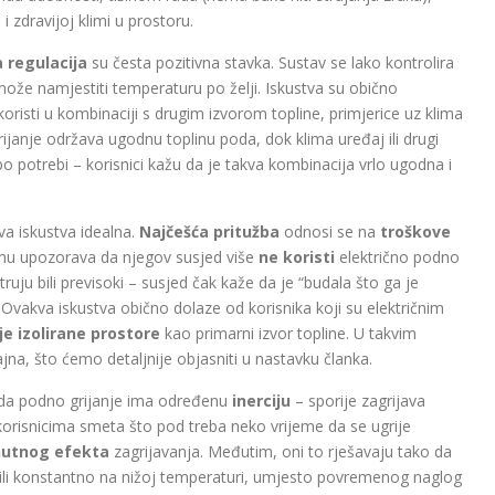
i zdravijoj klimi u prostoru.
a regulacija
su česta pozitivna stavka. Sustav se lako kontrolira
može namjestiti temperaturu po želji. Iskustva su obično
koristi u kombinaciji s drugim izvorom topline, primjerice uz klima
ijanje održava ugodnu toplinu poda, dok klima uređaj ili drugi
 potrebi – korisnici kažu da je takva kombinacija vrlo ugodna i
va iskustva idealna.
Najčešća pritužba
odnosi se na
troškove
umu upozorava da njegov susjed više
ne koristi
električno podno
truju bili previsoki – susjed čak kaže da je “budala što ga je
Ovakva iskustva obično dolaze od korisnika koji su električnim
je izolirane prostore
kao primarni izvor topline. U takvim
jna, što ćemo detaljnije objasniti u nastavku članka.
e da podno grijanje ima određenu
inerciju
– sporije zagrijava
korisnicima smeta što pod treba neko vrijeme da se ugrije
utnog efekta
zagrijavanja. Međutim, oni to rješavaju tako da
 ili konstantno na nižoj temperaturi, umjesto povremenog naglog