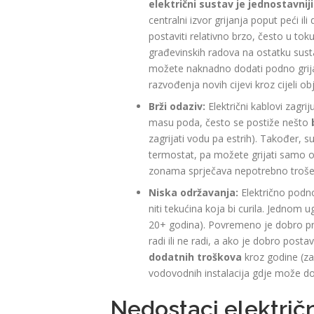
električni sustav je jednostavnij
centralni izvor grijanja poput peći il
postaviti relativno brzo, često u tok
građevinskih radova na ostatku sustav
možete naknadno dodati podno grijan
razvođenja novih cijevi kroz cijeli obj
Brži odaziv:
Električni kablovi zagriju
masu poda, često se postiže nešto
zagrijati vodu pa estrih). Također, s
termostat, pa možete grijati samo o
zonama sprječava nepotrebno trošenj
Niska održavanja:
Električno podno 
niti tekućina koja bi curila. Jednom 
20+ godina). Povremeno je dobro provj
radi ili ne radi, a ako je dobro posta
dodatnih troškova
kroz godine (za r
vodovodnih instalacija gdje može doći
Nedostaci električ