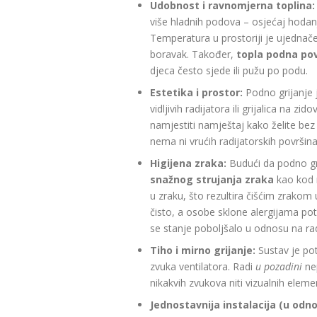
Udobnost i ravnomjerna toplina:
više hladnih podova – osjećaj hodan
Temperatura u prostoriji je ujednač
boravak. Također,
topla podna pov
djeca često sjede ili pužu po podu.
Estetika i prostor:
Podno grijanje 
vidljivih radijatora ili grijalica na
namjestiti namještaj kako želite bez b
nema ni vrućih radijatorskih površin
Higijena zraka:
Budući da podno gr
snažnog strujanja zraka
kao kod r
u zraku, što rezultira čišćim zrakom
čisto, a osobe sklone alergijama pot
se stanje poboljšalo u odnosu na rad
Tiho i mirno grijanje:
Sustav je pot
zvuka ventilatora. Radi
u pozadini
nep
nikakvih zvukova niti vizualnih eleme
Jednostavnija instalacija (u odn