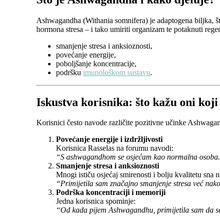
Ashwagandha (Withania somnifera) je adaptogena biljka, što 
hormona stresa – i tako umiriti organizam te potaknuti regen
smanjenje stresa i anksioznosti,
povećanje energije,
poboljšanje koncentracije,
podršku
imunološkom sustavu
.
Iskustva korisnika: što kažu oni ko
Korisnici često navode različite pozitivne učinke Ashwagan
Povećanje energije i izdržljivosti
Korisnica Rasselas na forumu navodi:
“S ashwagandhom se osjećam kao normalna osoba. Ne
Smanjenje stresa i anksioznosti
Mnogi ističu osjećaj smirenosti i bolju kvalitetu s
“Primijetila sam značajno smanjenje stresa već nak
Podrška koncentraciji i memoriji
Jedna korisnica spominje:
“Od kada pijem Ashwagandhu, primijetila sam da se 