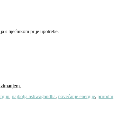
a s liječnikom prije upotrebe.
 uzimanjem.
rgiju
,
najbolja ashwagandha
,
povećanje energije
,
prirodni