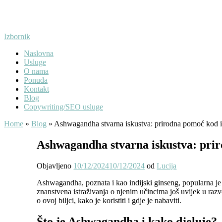
Preskoči
na
sadržaj
Izbornik
Naslovna
Usluge
O nama
Ponuda
Kontakt
Blog
Copywriting/SEO usluge
Home
»
Blog
»
Ashwagandha stvarna iskustva: prirodna pomoć kod isc
Ashwagandha stvarna iskustva: priro
Objavljeno
10/12/2024
10/12/2024
od
Lucija
Ashwagandha, poznata i kao indijski ginseng, popularna je b
znanstvena istraživanja o njenim učincima još uvijek u razv
o ovoj biljci, kako je koristiti i gdje je nabaviti.
Što je Ashwagandha i kako djeluje?