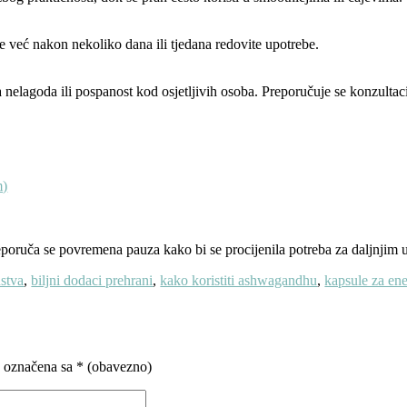
je već nakon nekoliko dana ili tjedana redovite upotrebe.
elagoda ili pospanost kod osjetljivih osoba. Preporučuje se konzultacij
m)
poruča se povremena pauza kako bi se procijenila potreba za daljnjim
stva
,
biljni dodaci prehrani
,
kako koristiti ashwagandhu
,
kapsule za ene
u označena sa
* (obavezno)