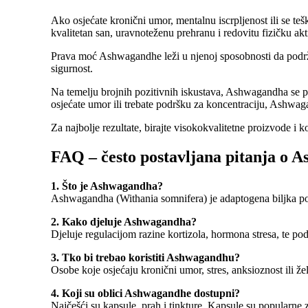
Ako osjećate kronični umor, mentalnu iscrpljenost ili se teš
kvalitetan san, uravnoteženu prehranu i redovitu fizičku akt
Prava moć Ashwagandhe leži u njenoj sposobnosti da podrži t
sigurnost.
Na temelju brojnih pozitivnih iskustava, Ashwagandha se pok
osjećate umor ili trebate podršku za koncentraciju, Ashwag
Za najbolje rezultate, birajte visokokvalitetne proizvode i k
FAQ – često postavljana pitanja o 
1. Što je Ashwagandha?
Ashwagandha (Withania somnifera) je adaptogena biljka poz
2. Kako djeluje Ashwagandha?
Djeluje regulacijom razine kortizola, hormona stresa, te po
3. Tko bi trebao koristiti Ashwagandhu?
Osobe koje osjećaju kronični umor, stres, anksioznost ili ž
4. Koji su oblici Ashwagandhe dostupni?
Najčešći su kapsule, prah i tinkture. Kapsule su popularne z