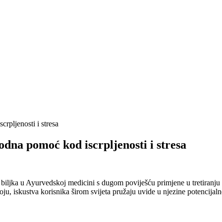
rpljenosti i stresa
dna pomoć kod iscrpljenosti i stresa
iljka u Ayurvedskoj medicini s dugom poviješću primjene u tretiranju st
oju, iskustva korisnika širom svijeta pružaju uvide u njezine potencija