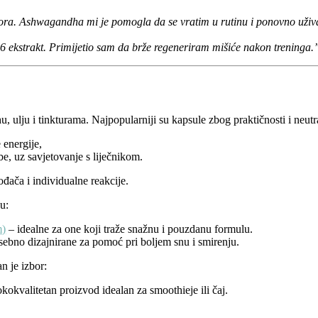
umora. Ashwagandha mi je pomogla da se vratim u rutinu i ponovno už
ekstrakt. Primijetio sam da brže regeneriram mišiće nakon treninga.
, ulju i tinkturama. Najpopularniji su kapsule zbog praktičnosti i neu
 energije,
e, uz savjetovanje s liječnikom.
đača i individualne reakcije.
su:
m)
– idealne za one koji traže snažnu i pouzdanu formulu.
ebno dizajnirane za pomoć pri boljem snu i smirenju.
n je izbor:
kokvalitetan proizvod idealan za smoothieje ili čaj.