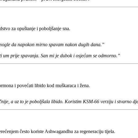
tvo za opuštanje i poboljšanje sna.
omogle da napokon mirno spavam nakon dugih dana.”
ti um prije spavanja. San mi je dubok i osjećam se odmorno.”
mona i povećati libido kod muškaraca i žena.
e, a uz to je poboljšala libido. Koristim KSM-66 verziju i stvarno dje
erećenjem često koriste Ashwagandhu za regeneraciju tijela.