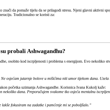
znači da pomaže tijelu da se prilagodi stresu. Njeni glavni aktivni spoj
eraciju. Tradicionalno se koristi za:
ji su probali Ashwagandhu?
dhe, osobito kod iscrpljenosti i problema s energijom. Evo nekoliko stv
 osjećam jutarnje bolove u mišićima niti umor tijekom dana. Uzela s
na nakon početka uzimanja Ashwagandhe. Korisnica Ivana Kukolj kaže:
on nekoliko dana. Preporučujem svakome tko osjeća mentalnu iscrpljen
lakše fokusiram na zadatke i pamćenje mi se poboljšalo.”