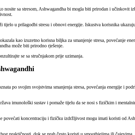
ko nosite sa stresom, Ashwagandha bi mogla biti prirodan i učinkovit izb
ivnost.
ijelo u prilagodbi stresu i obnovi energije. Iskustva korisnika ukazuju
azala kao izuzetno korisna biljka za smanjenje stresa, povećanje energi
andha može biti prirodno rješenje.
onzultirajte se sa stručnjakom prije uzimanja.
Ashwagandhi
nata po svojim svojstvima smanjenja stresa, povećanja energije i pod
država imunološki sustav i pomaže tijelu da se nosi s fizičkim i mentaln
ele povećati koncentraciju i fizičku izdržljivost mogu imati koristi od 
bog praktičnosti, dok se prah često koristi u smoothiejima ili čajevima.