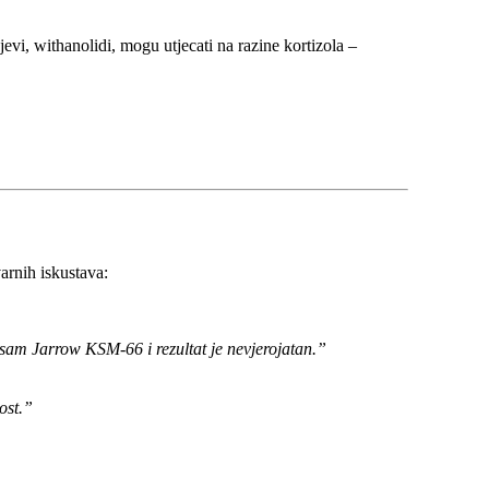
evi, withanolidi, mogu utjecati na razine kortizola –
arnih iskustava:
am Jarrow KSM-66 i rezultat je nevjerojatan.”
ost.”