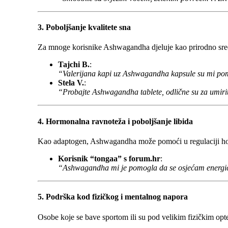
3. Poboljšanje kvalitete sna
Za mnoge korisnike Ashwagandha djeluje kao prirodno sreds
Tajchi B.
:
“Valerijana kapi uz Ashwagandha kapsule su mi p
Stela V.
:
“Probajte Ashwagandha tablete, odlične su za umiri
4. Hormonalna ravnoteža i poboljšanje libida
Kao adaptogen, Ashwagandha može pomoći u regulaciji hor
Korisnik “tongaa” s forum.hr
:
“Ashwagandha mi je pomogla da se osjećam energičnij
5. Podrška kod fizičkog i mentalnog napora
Osobe koje se bave sportom ili su pod velikim fizičkim opt