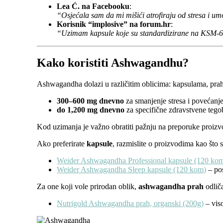
Lea Ć. na Facebooku
:
“Osjećala sam da mi mišići atrofiraju od stresa i 
Korisnik “implosive” na forum.hr
:
“Uzimam kapsule koje su standardizirane na KSM-66 
Kako koristiti Ashwagandhu?
Ashwagandha dolazi u različitim oblicima: kapsulama, prahu
300–600 mg dnevno
za smanjenje stresa i povećanje
do 1,200 mg dnevno
za specifične zdravstvene tegob
Kod uzimanja je važno obratiti pažnju na preporuke proizvo
Ako preferirate
kapsule
, razmislite o proizvodima kao što 
Weider Ashwagandha Professional kapsule (120 ko
Weider Ashwagandha Sleep kapsule (120 kom)
– pos
Za one koji vole prirodan oblik,
ashwagandha prah
odliča
Nutrigold Ashwagandha prah, organski (200g)
– viso