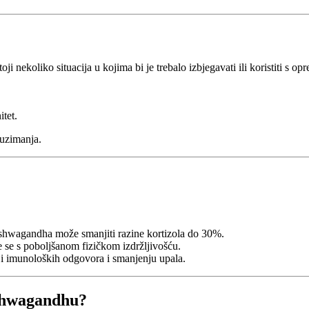
 nekoliko situacija u kojima bi je trebalo izbjegavati ili koristiti s op
itet.
 uzimanja.
 Ashwagandha može smanjiti razine kortizola do 30%.
 se s poboljšanom fizičkom izdržljivošću.
ji imunoloških odgovora i smanjenju upala.
Ashwagandhu?