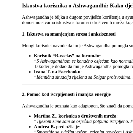
Iskustva korisnika o Ashwagandhi: Kako dje
Ashwagandha je biljka s dugom poviješću korištenja u ayurv
donosimo stvarna iskustva s foruma i društvenih mreža koj
1. Iskustva sa smanjenjem stresa i anksioznosti
Mnogi korisnici navode da im je Ashwagandha pomogla sman
Korisnik “Rasselas” na forum.hr
:
“S Ashwagandhom se konačno osjećam kao normalna os
Također je dodao da mu je Ashwagandha pomogla regu
Ivana T. na Facebooku
:
“Identična situacija riješena sa Solgar proizvodima.
2. Pomoć kod iscrpljenosti i manjka energije
Ashwagandha je poznata kao adaptogen, što znači da pomaže
Martina Z., korisnica s društvenih mreža
:
“Tijekom zime sam se osjećala potpuno iscrpljeno. P
Andrea B.
predložila je:
“Smoothie sa svježim voćem, zelenim povrćem i As