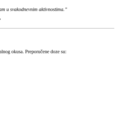
ivam u svakodnevnim aktivnostima.”
”
tralnog okusa. Preporučene doze su: