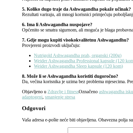
5. Koliko dugo traje da Ashwagandha pokaže učinak?
Rezultati variraju, ali mnogi korisnici primjećuju poboljšan
6. Ima li Ashwagandha nuspojave?
Općenito se smatra sigurnom, ali moguća je blaga probavna n
7. Gdje mogu kupiti visokokvalitetnu Ashwagandhu?
Provjereni proizvodi uključuju:
Nutrigold Ashwagandha prah, organski (200g)
Weider Ashwagandha Professional kapsule (120 ko
Weider Ashwagandha Sleep kapsule (120 kom)
8. Može li se Ashwagandha koristiti dugoročno?
Da, većina korisnika je uzima bez problema mjesecima. Pre
Objavljeno u
Zdravlje i fitness
Označeno
ashwagandha isku
adaptogeni
,
smanjenje stresa
Odgovori
Vaša adresa e-pošte neće biti objavljena.
Obavezna polja s