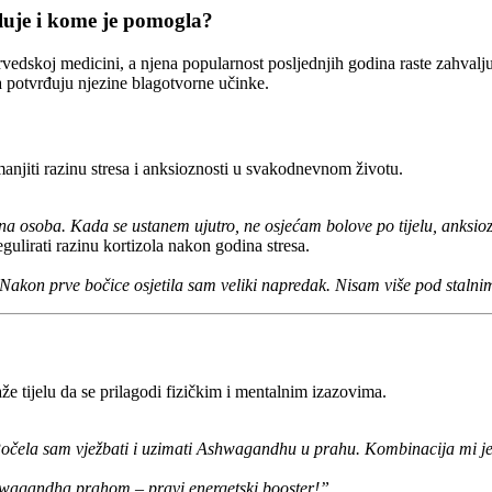
luje i kome je pomogla?
edskoj medicini, a njena popularnost posljednjih godina raste zahvalju
a potvrđuju njezine blagotvorne učinke.
jiti razinu stresa i anksioznosti u svakodnevnom životu.
oba. Kada se ustanem ujutro, ne osjećam bolove po tijelu, anksioznos
lirati razinu kortizola nakon godina stresa.
 Nakon prve bočice osjetila sam veliki napredak. Nisam više pod stalni
 tijelu da se prilagodi fizičkim i mentalnim izazovima.
očela sam vježbati i uzimati Ashwagandhu u prahu. Kombinacija mi je v
hwagandha prahom – pravi energetski booster!”