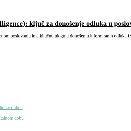
elligence): ključ za donošenje odluka u posl
menom poslovanju ima ključnu ulogu u donošenju informiranih odluka i st
linike online
gitalnom dobu