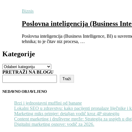
Biznis
Poslovna inteligencija (Business Int
Poslovna inteligencija (Business Intelligence, BI) u suvre
tehnika; to je čitav niz procesa, …
Kategorije
Kategorije
PRETRAŽI NA BLOGU
Traži
NEDAVNO OBJAVLJENO
Brzi i jednostavni muffini od banane
Lokalni SEO u zdravstvu: kako pacijenti pronalaze liječnike i k
Marketing miks primjer: detaljan vodič kroz 4P strategiju
Content marketing i društvene mreže: Strategija za uspjeh u di
Digitalni marketing osnove: vodič za 2026.