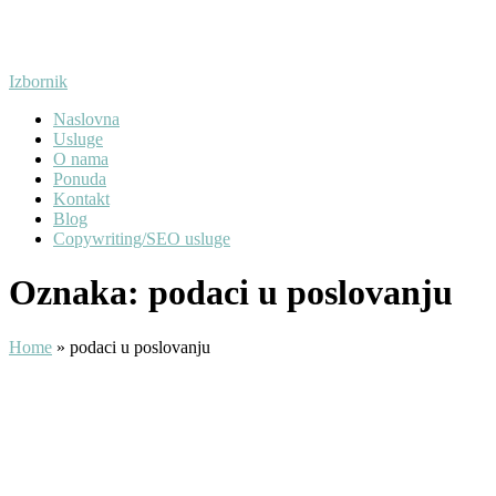
Preskoči
na
sadržaj
Izbornik
Naslovna
Usluge
O nama
Ponuda
Kontakt
Blog
Copywriting/SEO usluge
Oznaka:
podaci u poslovanju
Home
»
podaci u poslovanju