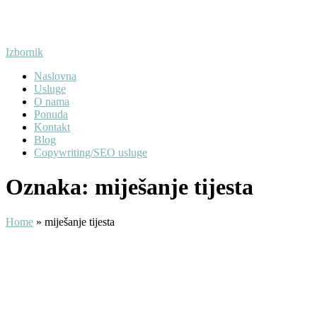
Preskoči
na
sadržaj
Izbornik
Naslovna
Usluge
O nama
Ponuda
Kontakt
Blog
Copywriting/SEO usluge
Oznaka:
miješanje tijesta
Home
»
miješanje tijesta