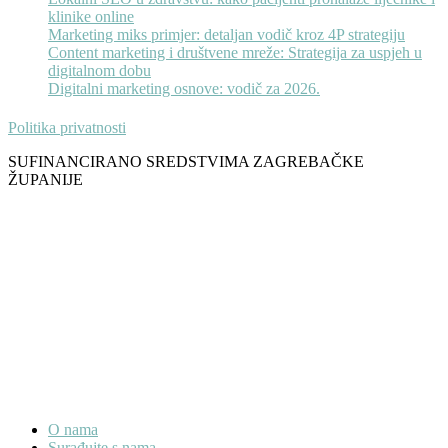
klinike online
Marketing miks primjer: detaljan vodič kroz 4P strategiju
Content marketing i društvene mreže: Strategija za uspjeh u
digitalnom dobu
Digitalni marketing osnove: vodič za 2026.
Politika privatnosti
SUFINANCIRANO SREDSTVIMA ZAGREBAČKE
ŽUPANIJE
O nama
Surađujte s nama