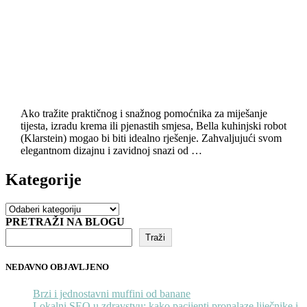
Ako tražite praktičnog i snažnog pomoćnika za miješanje
tijesta, izradu krema ili pjenastih smjesa, Bella kuhinjski robot
(Klarstein) mogao bi biti idealno rješenje. Zahvaljujući svom
elegantnom dizajnu i zavidnoj snazi od …
Kategorije
Kategorije
PRETRAŽI NA BLOGU
Traži
NEDAVNO OBJAVLJENO
Brzi i jednostavni muffini od banane
Lokalni SEO u zdravstvu: kako pacijenti pronalaze liječnike i