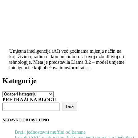
Umjetna inteligencija (AI) već godinama mijenja način na
koji živimo, radimo i komuniciramo. U ovoj uzbudljivoj eri
tehnologije. Meta je predstavila Llama 3.2 – model umjetne
inteligencije koji obećava transformirati …
Kategorije
Kategorije
PRETRAŽI NA BLOGU
Traži
NEDAVNO OBJAVLJENO
Brzi i jednostavni muffini od banane
Lokalni SEO u zdravstvu: kako pacijenti pronalaze liječnike i