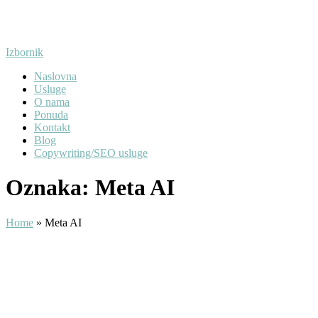
Preskoči
na
sadržaj
Izbornik
Naslovna
Usluge
O nama
Ponuda
Kontakt
Blog
Copywriting/SEO usluge
Oznaka:
Meta AI
Home
»
Meta AI