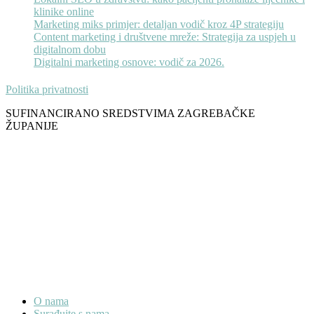
klinike online
Marketing miks primjer: detaljan vodič kroz 4P strategiju
Content marketing i društvene mreže: Strategija za uspjeh u
digitalnom dobu
Digitalni marketing osnove: vodič za 2026.
Politika privatnosti
SUFINANCIRANO SREDSTVIMA ZAGREBAČKE
ŽUPANIJE
O nama
Surađujte s nama