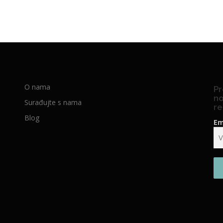
O nama
Pr
no
Surađujte s nama
re
Blog
Em