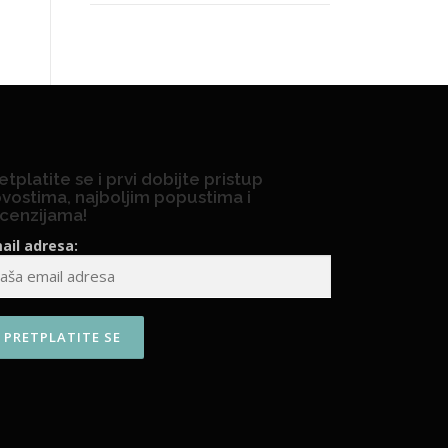
etplatite se i prvi dobijte pristup
vostima, najboljim popustima i
cenzijama!
ail adresa: