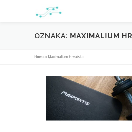
Preskoči
na
sadržaj
OZNAKA:
MAXIMALIUM H
Home
»
Maximalium Hrvatska