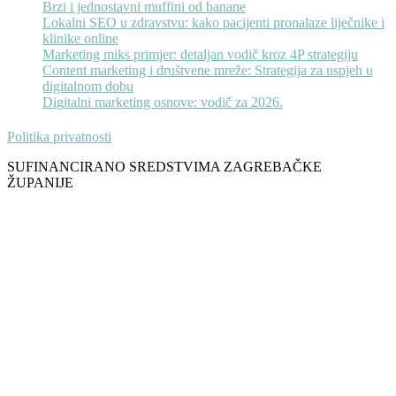
Brzi i jednostavni muffini od banane
Lokalni SEO u zdravstvu: kako pacijenti pronalaze liječnike i
klinike online
Marketing miks primjer: detaljan vodič kroz 4P strategiju
Content marketing i društvene mreže: Strategija za uspjeh u
digitalnom dobu
Digitalni marketing osnove: vodič za 2026.
Politika privatnosti
SUFINANCIRANO SREDSTVIMA ZAGREBAČKE
ŽUPANIJE