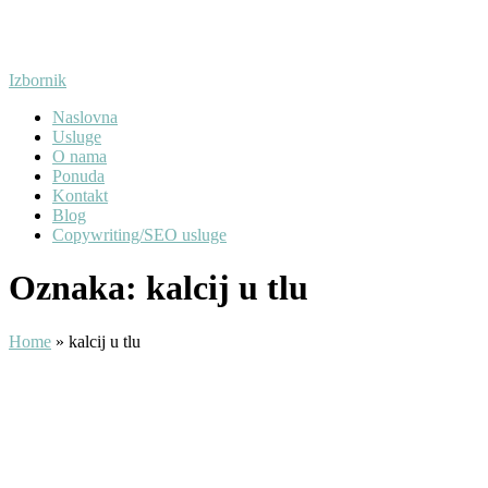
Preskoči
na
sadržaj
Izbornik
Naslovna
Usluge
O nama
Ponuda
Kontakt
Blog
Copywriting/SEO usluge
Oznaka:
kalcij u tlu
Home
»
kalcij u tlu