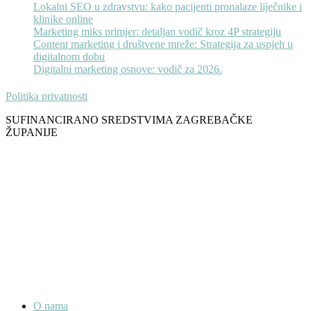
Lokalni SEO u zdravstvu: kako pacijenti pronalaze liječnike i
klinike online
Marketing miks primjer: detaljan vodič kroz 4P strategiju
Content marketing i društvene mreže: Strategija za uspjeh u
digitalnom dobu
Digitalni marketing osnove: vodič za 2026.
Politika privatnosti
SUFINANCIRANO SREDSTVIMA ZAGREBAČKE
ŽUPANIJE
O nama