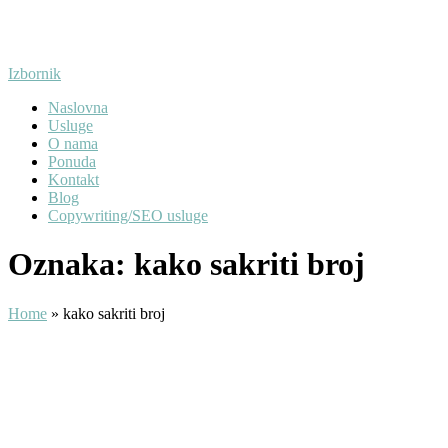
Preskoči
na
sadržaj
Izbornik
Naslovna
Usluge
O nama
Ponuda
Kontakt
Blog
Copywriting/SEO usluge
Oznaka:
kako sakriti broj
Home
»
kako sakriti broj