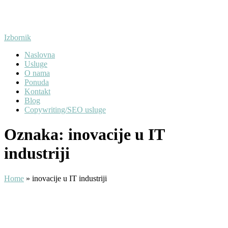
Preskoči
na
sadržaj
Izbornik
Naslovna
Usluge
O nama
Ponuda
Kontakt
Blog
Copywriting/SEO usluge
Oznaka:
inovacije u IT
industriji
Home
»
inovacije u IT industriji