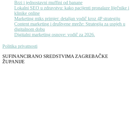
Brzi i jednostavni muffini od banane
Lokalni SEO u zdravstvu: kako pacijenti pronalaze liječnike i
klinike online
Marketing miks primjer: detaljan vodič kroz 4P strategiju
Content marketing i društvene mreže: Strategija za uspjeh u
digitalnom dobu
Digitalni marketing osnove: vodič za 2026.
Politika privatnosti
SUFINANCIRANO SREDSTVIMA ZAGREBAČKE
ŽUPANIJE