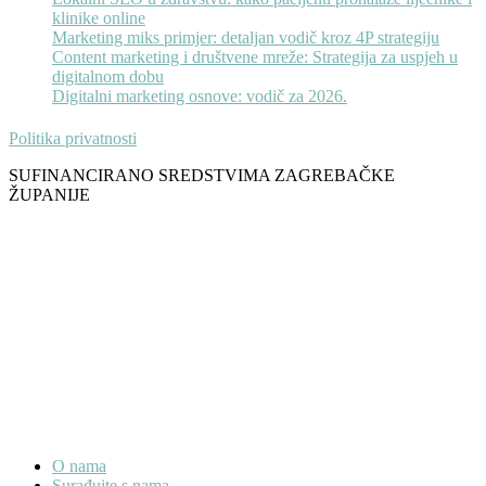
klinike online
Marketing miks primjer: detaljan vodič kroz 4P strategiju
Content marketing i društvene mreže: Strategija za uspjeh u
digitalnom dobu
Digitalni marketing osnove: vodič za 2026.
Politika privatnosti
SUFINANCIRANO SREDSTVIMA ZAGREBAČKE
ŽUPANIJE
O nama
Surađujte s nama