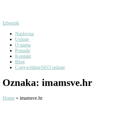
Preskoči
na
sadržaj
Izbornik
Naslovna
Usluge
O nama
Ponuda
Kontakt
Blog
Copywriting/SEO usluge
Oznaka:
imamsve.hr
Home
»
imamsve.hr