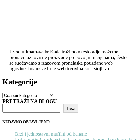
Uvod u Imamsve.hr Kada tražimo mjesto gdje možemo
pronaći raznovrsne proizvode po povoljnim cijenama, često
se suočavamo s izazovom pronalaska pouzdane web
trgovine. Imamsve.hr je web trgovina koja stoji iza …
Kategorije
Kategorije
PRETRAŽI NA BLOGU
Traži
NEDAVNO OBJAVLJENO
Brzi i jednostavni muffini od banane
Lokalni SEO u zdravstvu: kako pacijenti pronalaze liječnike i