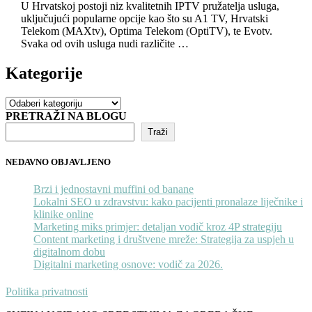
U Hrvatskoj postoji niz kvalitetnih IPTV pružatelja usluga,
uključujući popularne opcije kao što su A1 TV, Hrvatski
Telekom (MAXtv), Optima Telekom (OptiTV), te Evotv.
Svaka od ovih usluga nudi različite …
Kategorije
Kategorije
PRETRAŽI NA BLOGU
Traži
NEDAVNO OBJAVLJENO
Brzi i jednostavni muffini od banane
Lokalni SEO u zdravstvu: kako pacijenti pronalaze liječnike i
klinike online
Marketing miks primjer: detaljan vodič kroz 4P strategiju
Content marketing i društvene mreže: Strategija za uspjeh u
digitalnom dobu
Digitalni marketing osnove: vodič za 2026.
Politika privatnosti