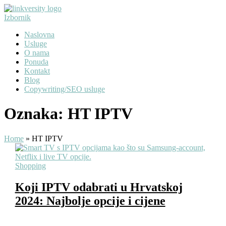
Preskoči
na
Izbornik
sadržaj
Naslovna
Usluge
O nama
Ponuda
Kontakt
Blog
Copywriting/SEO usluge
Oznaka:
HT IPTV
Home
»
HT IPTV
Shopping
Koji IPTV odabrati u Hrvatskoj
2024: Najbolje opcije i cijene