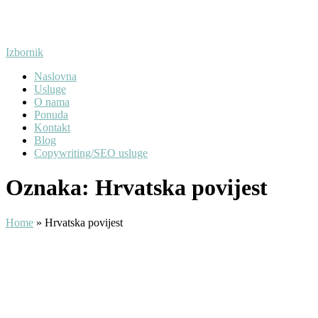
Preskoči
na
sadržaj
Izbornik
Naslovna
Usluge
O nama
Ponuda
Kontakt
Blog
Copywriting/SEO usluge
Oznaka:
Hrvatska povijest
Home
»
Hrvatska povijest