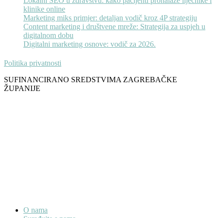
Lokalni SEO u zdravstvu: kako pacijenti pronalaze liječnike i
klinike online
Marketing miks primjer: detaljan vodič kroz 4P strategiju
Content marketing i društvene mreže: Strategija za uspjeh u
digitalnom dobu
Digitalni marketing osnove: vodič za 2026.
Politika privatnosti
SUFINANCIRANO SREDSTVIMA ZAGREBAČKE
ŽUPANIJE
O nama