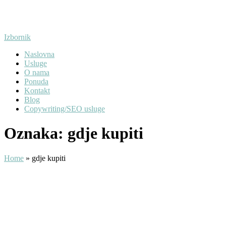
Preskoči
na
sadržaj
Izbornik
Naslovna
Usluge
O nama
Ponuda
Kontakt
Blog
Copywriting/SEO usluge
Oznaka:
gdje kupiti
Home
»
gdje kupiti