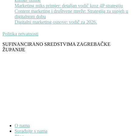
klinike online
Marketing miks primjer: detaljan vodič kroz 4P strategiju
Content marketing i društvene mreže: Strategija za uspjeh u
digitalnom dobu
Digitalni marketing osnove: vodič za 2026.
Politika privatnosti
SUFINANCIRANO SREDSTVIMA ZAGREBAČKE
ŽUPANIJE
O nama
Surađujte s nama