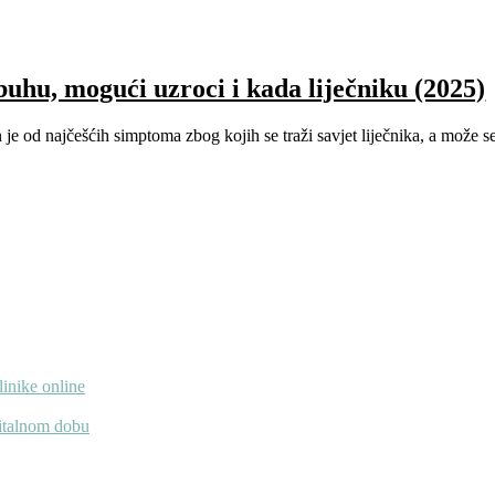
buhu, mogući uzroci i kada liječniku (2025)
je od najčešćih simptoma zbog kojih se traži savjet liječnika, a može se
linike online
gitalnom dobu