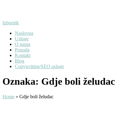
Preskoči
na
sadržaj
Izbornik
Naslovna
Usluge
O nama
Ponuda
Kontakt
Blog
Copywriting/SEO usluge
Oznaka:
Gdje boli želudac
Home
»
Gdje boli želudac