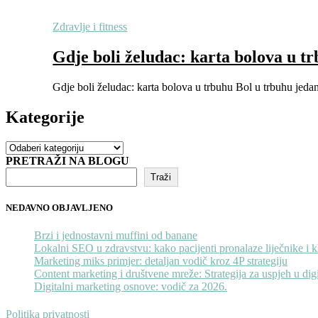
Zdravlje i fitness
Gdje boli želudac: karta bolova u tr
Gdje boli želudac: karta bolova u trbuhu Bol u trbuhu jedan 
Kategorije
Kategorije
PRETRAŽI NA BLOGU
Traži
NEDAVNO OBJAVLJENO
Brzi i jednostavni muffini od banane
Lokalni SEO u zdravstvu: kako pacijenti pronalaze liječnike i k
Marketing miks primjer: detaljan vodič kroz 4P strategiju
Content marketing i društvene mreže: Strategija za uspjeh u di
Digitalni marketing osnove: vodič za 2026.
Politika privatnosti