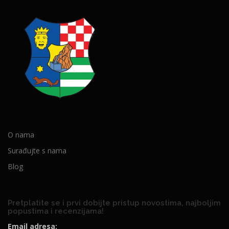
O nama
Surađujte s nama
Blog
Pretplatite se i prvi dobijte pristup novostima, najboljim
popustima i recenzijama!
Email adresa: