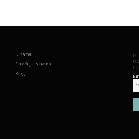
O nama
Pr
no
Surađujte s nama
re
Blog
Em