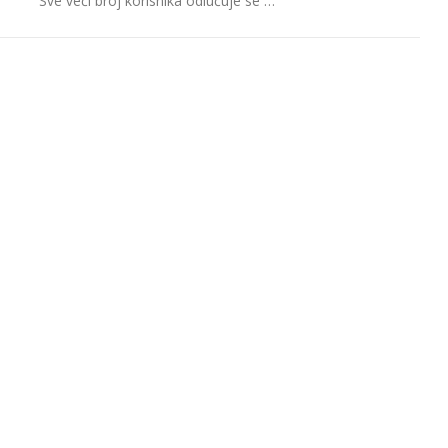
Sve veći broj korisnika odlučuje se …