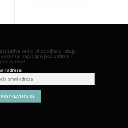
etplatite se i prvi dobijte pristup
vostima, najboljim popustima i
cenzijama!
ail adresa: