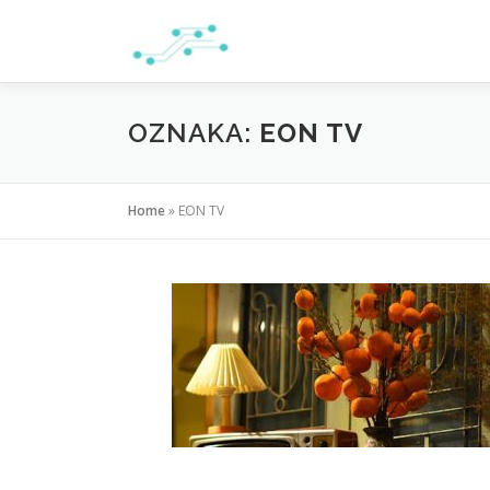
Preskoči
na
sadržaj
OZNAKA:
EON TV
Home
»
EON TV