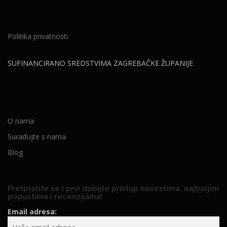
Politika privatnosti
SUFINANCIRANO SREDSTVIMA ZAGREBAČKE ŽUPANIJE
O nama
Surađujte s nama
Blog
Pretplatite se i prvi dobijte pristup novostima, najboljim
popustima i recenzijama!
Email adresa: