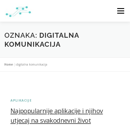
Preskoči
na
Izbornik
sadržaj
NASLOVNA
USLUGE
O NAMA
PONUDA
OZNAKA:
DIGITALNA
KOMUNIKACIJA
KONTAKT
BLOG
COPYWRITING/SEO USLUGE
Home
»
digitalna komunikacija
APLIKACIJE
Najpopularnije aplikacije i njihov
utjecaj na svakodnevni život