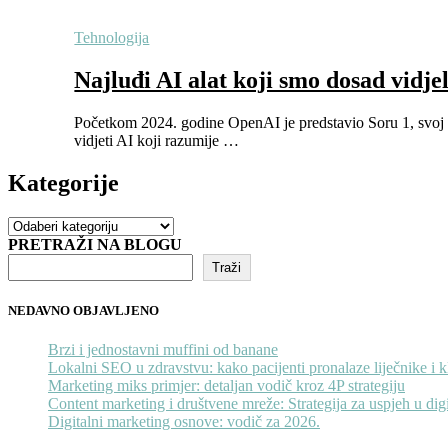
Tehnologija
Najluđi AI alat koji smo dosad vidjel
Početkom 2024. godine OpenAI je predstavio Soru 1, svoj p
vidjeti AI koji razumije …
Kategorije
Kategorije
PRETRAŽI NA BLOGU
Traži
NEDAVNO OBJAVLJENO
Brzi i jednostavni muffini od banane
Lokalni SEO u zdravstvu: kako pacijenti pronalaze liječnike i k
Marketing miks primjer: detaljan vodič kroz 4P strategiju
Content marketing i društvene mreže: Strategija za uspjeh u di
Digitalni marketing osnove: vodič za 2026.