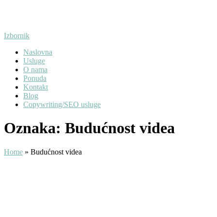
Preskoči
na
sadržaj
Izbornik
Naslovna
Usluge
O nama
Ponuda
Kontakt
Blog
Copywriting/SEO usluge
Oznaka:
Budućnost videa
Home
»
Budućnost videa