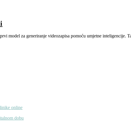
i
rvi model za generiranje videozapisa pomoću umjetne inteligencije. Taj
linike online
gitalnom dobu