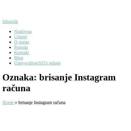
Preskoči
na
sadržaj
Izbornik
Naslovna
Usluge
O nama
Ponuda
Kontakt
Blog
Copywriting/SEO usluge
Oznaka:
brisanje Instagram
računa
Home
»
brisanje Instagram računa