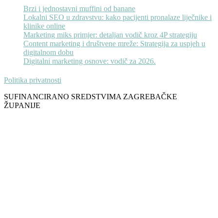
Brzi i jednostavni muffini od banane
Lokalni SEO u zdravstvu: kako pacijenti pronalaze liječnike i
klinike online
Marketing miks primjer: detaljan vodič kroz 4P strategiju
Content marketing i društvene mreže: Strategija za uspjeh u
digitalnom dobu
Digitalni marketing osnove: vodič za 2026.
Politika privatnosti
SUFINANCIRANO SREDSTVIMA ZAGREBAČKE
ŽUPANIJE