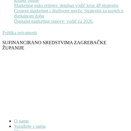
klinike online
Marketing miks primjer: detaljan vodič kroz 4P strategiju
Content marketing i društvene mreže: Strategija za uspjeh u
digitalnom dobu
Digitalni marketing osnove: vodič za 2026.
Politika privatnosti
SUFINANCIRANO SREDSTVIMA ZAGREBAČKE
ŽUPANIJE
O nama
Surađujte s nama