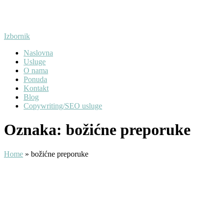
Preskoči
na
sadržaj
Izbornik
Naslovna
Usluge
O nama
Ponuda
Kontakt
Blog
Copywriting/SEO usluge
Oznaka:
božićne preporuke
Home
»
božićne preporuke