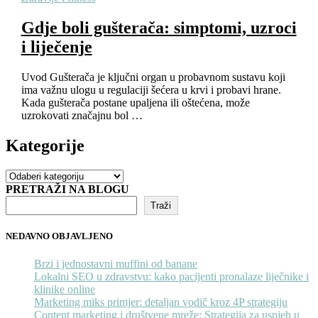
Gdje boli gušterača: simptomi, uzroci
i liječenje
Uvod Gušterača je ključni organ u probavnom sustavu koji
ima važnu ulogu u regulaciji šećera u krvi i probavi hrane.
Kada gušterača postane upaljena ili oštećena, može
uzrokovati značajnu bol …
Kategorije
Kategorije
PRETRAŽI NA BLOGU
Traži
NEDAVNO OBJAVLJENO
Brzi i jednostavni muffini od banane
Lokalni SEO u zdravstvu: kako pacijenti pronalaze liječnike i
klinike online
Marketing miks primjer: detaljan vodič kroz 4P strategiju
Content marketing i društvene mreže: Strategija za uspjeh u