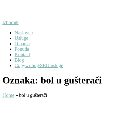
Preskoči
na
sadržaj
Izbornik
Naslovna
Usluge
O nama
Ponuda
Kontakt
Blog
Copywriting/SEO usluge
Oznaka:
bol u gušterači
Home
»
bol u gušterači