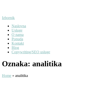
Preskoči
na
sadržaj
Izbornik
Naslovna
Usluge
O nama
Ponuda
Kontakt
Blog
Copywriting/SEO usluge
Oznaka:
analitika
Home
»
analitika