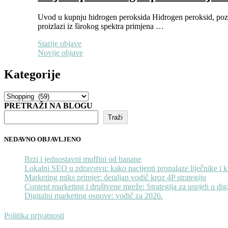
Uvod u kupnju hidrogen peroksida Hidrogen peroksid, poznat
proizlazi iz širokog spektra primjena …
Navigacija
Starije objave
Novije objave
objava
Kategorije
Kategorije
PRETRAŽI NA BLOGU
Traži
NEDAVNO OBJAVLJENO
Brzi i jednostavni muffini od banane
Lokalni SEO u zdravstvu: kako pacijenti pronalaze liječnike i k
Marketing miks primjer: detaljan vodič kroz 4P strategiju
Content marketing i društvene mreže: Strategija za uspjeh u di
Digitalni marketing osnove: vodič za 2026.
Politika privatnosti