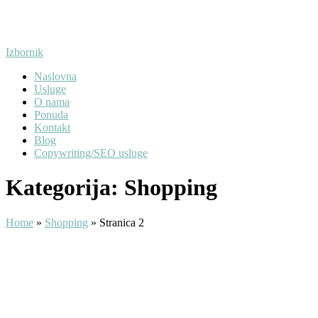
Preskoči
na
sadržaj
Izbornik
Naslovna
Usluge
O nama
Ponuda
Kontakt
Blog
Copywriting/SEO usluge
Kategorija:
Shopping
Home
»
Shopping
»
Stranica 2