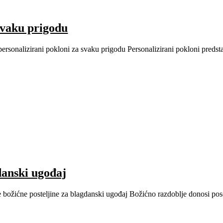
 svaku prigodu
ersonalizirani pokloni za svaku prigodu Personalizirani pokloni predstav
danski ugođaj
 božićne posteljine za blagdanski ugođaj Božićno razdoblje donosi poseb