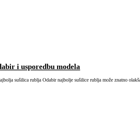
odabir i usporedbu modela
 najbolja sušilica rublja Odabir najbolje sušilice rublja može znatno ola