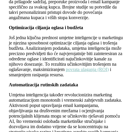
da prilagode sadržaj, preporuke proizvoda i email kampanje
specifično za svakog kupca. Brojne studije su potvrdile da
takvi personalizirani pristupi dovode do povećanja
angažmana kupaca i viših stopa konverzije.
Optimizacija ciljanja oglasa i budžeta
Još jedna ključna prednost umjetne inteligencije u marketingu
je njezina sposobnost optimizacije ciljanja oglasa i trošenja
budžeta. Analiziranjem podataka, umjetna inteligencija može
precizno predvidjeti tko će najvjerojatnije biti zainteresiran za
određene oglase i identificirati najučinkovitije kanale za
njihovo dosezanje. To rezultira učinkovitijim trošenjem na
oglašavanje, maksimiziranjem
povrata ulaganja (ROI)
i
smanjenjem rasipanja resursa.
Automatizacija rutinskih zadataka
Umjetna inteligencija također revolucionizira marketing
automatizacijom monotonih i vremenski zahtjevnih zadataka.
Aktivnosti poput upravljanja email kampanjama,
objavljivanja na društvenim mrežama i ocjenjivanja
potencijalnih klijenata mogu se učinkovito rješavati pomoću
AI, što vremenski oslobađa marketinške stručnjake i
dozvoljava im dodatno vrijeme da se koncentriraju na
strategije visoke razine i kreativne aspekte svojih kampanja.