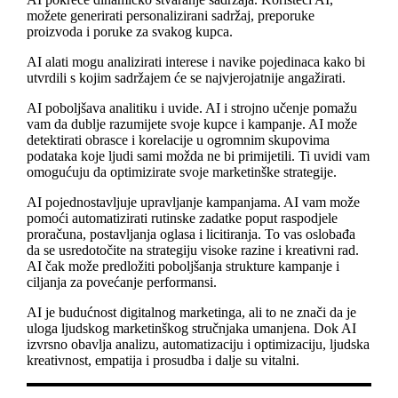
možete generirati personalizirani sadržaj, preporuke
proizvoda i poruke za svakog kupca.
AI alati mogu analizirati interese i navike pojedinaca kako bi
utvrdili s kojim sadržajem će se najvjerojatnije angažirati.
AI poboljšava analitiku i uvide. AI i strojno učenje pomažu
vam da dublje razumijete svoje kupce i kampanje. AI može
detektirati obrasce i korelacije u ogromnim skupovima
podataka koje ljudi sami možda ne bi primijetili. Ti uvidi vam
omogućuju da optimizirate svoje marketinške strategije.
AI pojednostavljuje upravljanje kampanjama. AI vam može
pomoći automatizirati rutinske zadatke poput raspodjele
proračuna, postavljanja oglasa i licitiranja. To vas oslobađa
da se usredotočite na strategiju visoke razine i kreativni rad.
AI čak može predložiti poboljšanja strukture kampanje i
ciljanja za povećanje performansi.
AI je budućnost digitalnog marketinga, ali to ne znači da je
uloga ljudskog marketinškog stručnjaka umanjena. Dok AI
izvrsno obavlja analizu, automatizaciju i optimizaciju, ljudska
kreativnost, empatija i prosudba i dalje su vitalni.