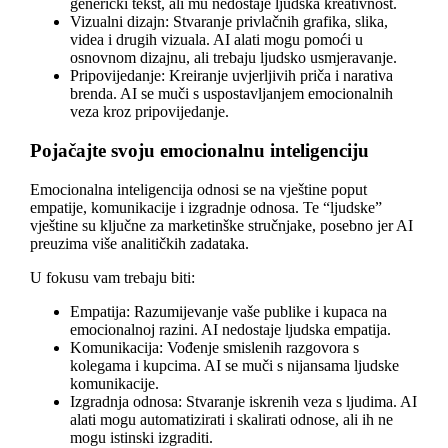
generički tekst, ali mu nedostaje ljudska kreativnost.
Vizualni dizajn: Stvaranje privlačnih grafika, slika,
videa i drugih vizuala. AI alati mogu pomoći u
osnovnom dizajnu, ali trebaju ljudsko usmjeravanje.
Pripovijedanje: Kreiranje uvjerljivih priča i narativa
brenda. AI se muči s uspostavljanjem emocionalnih
veza kroz pripovijedanje.
Pojačajte svoju emocionalnu inteligenciju
Emocionalna inteligencija odnosi se na vještine poput
empatije, komunikacije i izgradnje odnosa. Te “ljudske”
vještine su ključne za marketinške stručnjake, posebno jer AI
preuzima više analitičkih zadataka.
U fokusu vam trebaju biti:
Empatija: Razumijevanje vaše publike i kupaca na
emocionalnoj razini. AI nedostaje ljudska empatija.
Komunikacija: Vođenje smislenih razgovora s
kolegama i kupcima. AI se muči s nijansama ljudske
komunikacije.
Izgradnja odnosa: Stvaranje iskrenih veza s ljudima. AI
alati mogu automatizirati i skalirati odnose, ali ih ne
mogu istinski izgraditi.