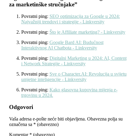
za marketinške stručnjake
”
Povratni ping:
SEO optimizacija za Google u 2024:
Najvažniji trendovi i strategije - Linkversity
Povratni ping:
Što je Affiliate marketing? - Linkversity
Povratni ping:
Google Bard AI: Budućnost
Interaktivnog AI Chatbota - Linkversity
Povratni ping:
Digitalni Marketing u 2024: AI, Content
i Network Strategije - Linkversity
Povratni ping:
Sve o Character.AI: Revolucija u svijetu
umjetne inteligencije - Linkversity
Povratni ping:
Kako glasovna kupovina mijenja e-
trgovinu u 2024.
Odgovori
Vaša adresa e-pošte neće biti objavljena.
Obavezna polja su
označena sa
* (obavezno)
Komentar
* (obavezno)