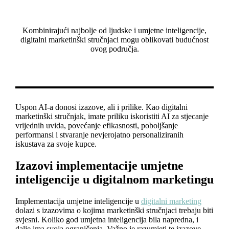
Kombinirajući najbolje od ljudske i umjetne inteligencije,
digitalni marketinški stručnjaci mogu oblikovati budućnost
ovog područja.
Uspon AI-a donosi izazove, ali i prilike. Kao digitalni
marketinški stručnjak, imate priliku iskoristiti AI za stjecanje
vrijednih uvida, povećanje efikasnosti, poboljšanje
performansi i stvaranje nevjerojatno personaliziranih
iskustava za svoje kupce.
Izazovi implementacije umjetne
inteligencije u digitalnom marketingu
Implementacija umjetne inteligencije u
digitalni marketing
dolazi s izazovima o kojima marketinški stručnjaci trebaju biti
svjesni. Koliko god umjetna inteligencija bila napredna, i
dalje ima svoja ograničenja. Važno je razumjeti te izazove