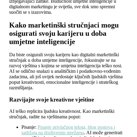
izbjegavajući zamke. Budućnost umjetne inteligencije u
digitalnom marketingu je svijetla, sve dok smo spremni
suočiti se s izazovima.
Kako marketinški stručnjaci mogu
osigurati svoju karijeru u doba
umjetne inteligencije
Da biste osigurali svoju karijeru kao digitalni marketinški
stručnjak u doba umjetne inteligencije, fokusirajte se na
razvoj vještina s kojima se umjetna inteligencija teško nosi.
AI se odlično snalazi u analitičkim i podatkovno-vođenim
zadacima, ali još uvijek nedostaje ključnih ljudskih vještina
poput kreativnosti, emocionalne inteligencije i strateškog
razmišljanja.
Razvijajte svoje kreativne vještine
AI teško replicira ljudsku kreativnost. Kao marketinški
stručnjak, radite na vještinama poput:
Pisanje:
Pisanje privlačnog teksta, blog postova i
sadržaja na društvenim mrežama
. AI može generirati