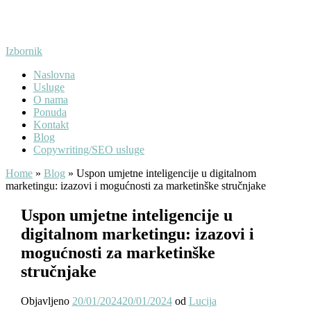
Preskoči
na
sadržaj
Izbornik
Naslovna
Usluge
O nama
Ponuda
Kontakt
Blog
Copywriting/SEO usluge
Home
»
Blog
»
Uspon umjetne inteligencije u digitalnom
marketingu: izazovi i mogućnosti za marketinške stručnjake
Uspon umjetne inteligencije u
digitalnom marketingu: izazovi i
mogućnosti za marketinške
stručnjake
Objavljeno
20/01/2024
20/01/2024
od
Lucija