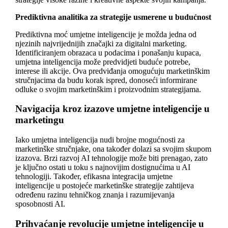
Prediktivna analitika za strategije usmerene u budućnost
Prediktivna moć umjetne inteligencije je možda jedna od
njezinih najvrijednijih značajki za digitalni marketing.
Identificiranjem obrazaca u podacima i ponašanju kupaca,
umjetna inteligencija može predvidjeti buduće potrebe,
interese ili akcije. Ova predviđanja omogućuju marketinškim
stručnjacima da budu korak ispred, donoseći informirane
odluke o svojim marketinškim i proizvodnim strategijama.
Navigacija kroz izazove umjetne inteligencije u
marketingu
Iako umjetna inteligencija nudi brojne mogućnosti za
marketinške stručnjake, ona također dolazi sa svojim skupom
izazova. Brzi razvoj AI tehnologije može biti prenagao, zato
je ključno ostati u toku s najnovijim dostignućima u AI
tehnologiji. Također, efikasna integracija umjetne
inteligencije u postojeće marketinške strategije zahtijeva
određenu razinu tehničkog znanja i razumijevanja
sposobnosti AI.
Prihvaćanje revolucije umjetne inteligencije u