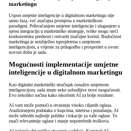
marketingu
Uspon umjetne inteligencije u digitalnom marketingu nije
samo faza, već značajna promjena u marketinškom
paradigmi. Prihvaćanjem umjetne inteligencije i ulaganjem u
njenu integraciju u marketinške strategije, tvrtke mogu steći
konkurentsku prednost i ostvariti značajne koristi. Budućnost
marketinga je neizbježno isprepletena s umjetnom
inteligencijom, a vrijeme za prilagodbu i prosperitet u ovom
novom dobu je sada.
Mogućnosti implementacije umjetne
inteligencije u digitalnom marketingu
Kao digitalni marketinški stručnjak osnažen umjetnom
inteligencijom, sada imate neke uzbudljive nove mogućnosti.
Evo nekoliko načina kako iskoristiti AI za bolje rezultate:
AI vam može pomoći u stvaranju visoko ciljanih oglasa.
Analiziranjem podataka o kupcima, interesa i ponašanja, AI
može odrediti najbolje publike i lokacije za vaše oglase. To
znači relevantnije oglase i manje nepotrebnih troškova.
AI pokreće dinamičko stvaranje sadržaja. Koristeći AI,