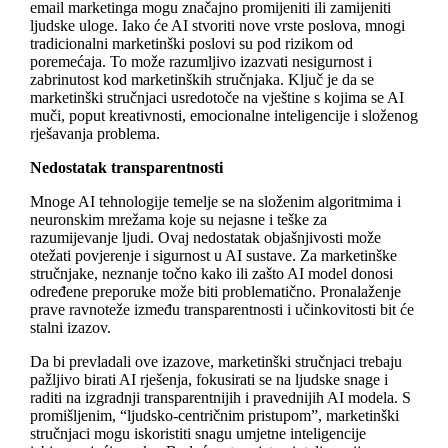
email marketinga mogu značajno promijeniti ili zamijeniti
ljudske uloge. Iako će AI stvoriti nove vrste poslova, mnogi
tradicionalni marketinški poslovi su pod rizikom od
poremećaja. To može razumljivo izazvati nesigurnost i
zabrinutost kod marketinških stručnjaka. Ključ je da se
marketinški stručnjaci usredotoče na vještine s kojima se AI
muči, poput kreativnosti, emocionalne inteligencije i složenog
rješavanja problema.
Nedostatak transparentnosti
Mnoge AI tehnologije temelje se na složenim algoritmima i
neuronskim mrežama koje su nejasne i teške za
razumijevanje ljudi. Ovaj nedostatak objašnjivosti može
otežati povjerenje i sigurnost u AI sustave. Za marketinške
stručnjake, neznanje točno kako ili zašto AI model donosi
određene preporuke može biti problematično. Pronalaženje
prave ravnoteže između transparentnosti i učinkovitosti bit će
stalni izazov.
Da bi prevladali ove izazove, marketinški stručnjaci trebaju
pažljivo birati AI rješenja, fokusirati se na ljudske snage i
raditi na izgradnji transparentnijih i pravednijih AI modela. S
promišljenim, “ljudsko-centričnim pristupom”, marketinški
stručnjaci mogu iskoristiti snagu umjetne inteligencije