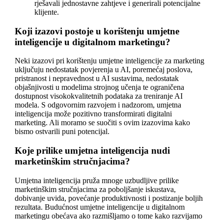
rješavali jednostavne zahtjeve i generirali potencijalne
klijente.
Koji izazovi postoje u korištenju umjetne
inteligencije u digitalnom marketingu?
Neki izazovi pri korištenju umjetne inteligencije za marketing
uključuju nedostatak povjerenja u AI, poremećaj poslova,
pristranost i nepravednost u AI sustavima, nedostatak
objašnjivosti u modelima strojnog učenja te ograničena
dostupnost visokokvalitetnih podataka za treniranje AI
modela. S odgovornim razvojem i nadzorom, umjetna
inteligencija može pozitivno transformirati digitalni
marketing. Ali moramo se suočiti s ovim izazovima kako
bismo ostvarili puni potencijal.
Koje prilike umjetna inteligencija nudi
marketinškim stručnjacima?
Umjetna inteligencija pruža mnoge uzbudljive prilike
marketinškim stručnjacima za poboljšanje iskustava,
dobivanje uvida, povećanje produktivnosti i postizanje boljih
rezultata. Budućnost umjetne inteligencije u digitalnom
marketingu obećava ako razmišljamo o tome kako razvijamo