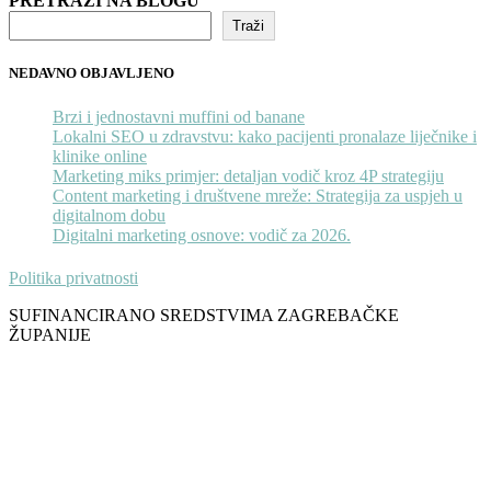
PRETRAŽI NA BLOGU
Traži
NEDAVNO OBJAVLJENO
Brzi i jednostavni muffini od banane
Lokalni SEO u zdravstvu: kako pacijenti pronalaze liječnike i
klinike online
Marketing miks primjer: detaljan vodič kroz 4P strategiju
Content marketing i društvene mreže: Strategija za uspjeh u
digitalnom dobu
Digitalni marketing osnove: vodič za 2026.
Politika privatnosti
SUFINANCIRANO SREDSTVIMA ZAGREBAČKE
ŽUPANIJE