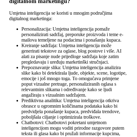
digitalnom marketingu?
Umjetna inteligencija se koristi u mnogim područjima
digitalnog marketinga:
Personalizacija: Umjetna inteligencija pomaže
personalizirati sadržaj, preporuke proizvoda i teme e-
mailova temeljene na podacima i ponašanju kupaca.
Kreiranje sadržaja: Umjetna inteligencija može
generirati tekstove za oglase, blog postove i više. AI
alati za pisanje nude prijedloge sadržaja koje zatim
pregledavaju i uređuju marketinški stručnjaci.
Prepoznavanje slika: Umjetna inteligencija analizira
slike kako bi detektirala ljude, objekte, scene, logotipe,
emocije i još mnogo toga. To omogućava primjene
poput vizualne pretrage, personaliziranih oglasa s
relevantnim slikama i određivanje kako se ljudi
angažiraju s vizualnim sadržajem.
Prediktivna analitika: Umjetna inteligencija otkriva
obrasce u ogromnim količinama podataka kako bi
predvidjela ponašanje kupaca, predviđala trendove,
poboljšala ciljanje i optimizirala troškove.
Chatbotovi: Chatbotovi pokretani umjetnom
inteligencijom mogu voditi prirodne razgovore putem
teksta ili glasa kako bi pružali informacije kupcima,