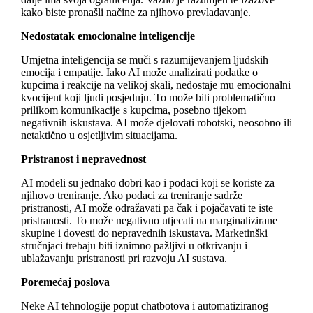
kako biste pronašli načine za njihovo prevladavanje.
Nedostatak emocionalne inteligencije
Umjetna inteligencija se muči s razumijevanjem ljudskih
emocija i empatije. Iako AI može analizirati podatke o
kupcima i reakcije na velikoj skali, nedostaje mu emocionalni
kvocijent koji ljudi posjeduju. To može biti problematično
prilikom komunikacije s kupcima, posebno tijekom
negativnih iskustava. AI može djelovati robotski, neosobno ili
netaktično u osjetljivim situacijama.
Pristranost i nepravednost
AI modeli su jednako dobri kao i podaci koji se koriste za
njihovo treniranje. Ako podaci za treniranje sadrže
pristranosti, AI može odražavati pa čak i pojačavati te iste
pristranosti. To može negativno utjecati na marginalizirane
skupine i dovesti do nepravednih iskustava. Marketinški
stručnjaci trebaju biti iznimno pažljivi u otkrivanju i
ublažavanju pristranosti pri razvoju AI sustava.
Poremećaj poslova
Neke AI tehnologije poput chatbotova i automatiziranog