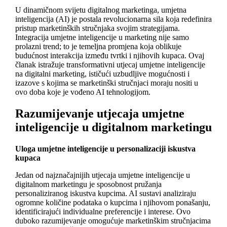
U dinamičnom svijetu digitalnog marketinga, umjetna
inteligencija (AI) je postala revolucionarna sila koja redefinira
pristup marketinških stručnjaka svojim strategijama.
Integracija umjetne inteligencije u marketing nije samo
prolazni trend; to je temeljna promjena koja oblikuje
budućnost interakcija između tvrtki i njihovih kupaca. Ovaj
članak istražuje transformativni utjecaj umjetne inteligencije
na digitalni marketing, ističući uzbudljive mogućnosti i
izazove s kojima se marketinški stručnjaci moraju nositi u
ovo doba koje je vođeno AI tehnologijom.
Razumijevanje utjecaja umjetne
inteligencije u digitalnom marketingu
Uloga umjetne inteligencije u personalizaciji iskustva
kupaca
Jedan od najznačajnijih utjecaja umjetne inteligencije u
digitalnom marketingu je sposobnost pružanja
personaliziranog iskustva kupcima. AI sustavi analiziraju
ogromne količine podataka o kupcima i njihovom ponašanju,
identificirajući individualne preferencije i interese. Ovo
duboko razumijevanje omogućuje marketinškim stručnjacima