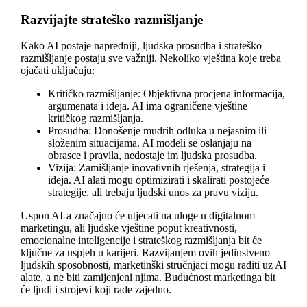
Razvijajte strateško razmišljanje
Kako AI postaje napredniji, ljudska prosudba i strateško
razmišljanje postaju sve važniji. Nekoliko vještina koje treba
ojačati uključuju:
Kritičko razmišljanje: Objektivna procjena informacija,
argumenata i ideja. AI ima ograničene vještine
kritičkog razmišljanja.
Prosudba: Donošenje mudrih odluka u nejasnim ili
složenim situacijama. AI modeli se oslanjaju na
obrasce i pravila, nedostaje im ljudska prosudba.
Vizija: Zamišljanje inovativnih rješenja, strategija i
ideja. AI alati mogu optimizirati i skalirati postojeće
strategije, ali trebaju ljudski unos za pravu viziju.
Uspon AI-a značajno će utjecati na uloge u digitalnom
marketingu, ali ljudske vještine poput kreativnosti,
emocionalne inteligencije i strateškog razmišljanja bit će
ključne za uspjeh u karijeri. Razvijanjem ovih jedinstveno
ljudskih sposobnosti, marketinški stručnjaci mogu raditi uz AI
alate, a ne biti zamijenjeni njima. Budućnost marketinga bit
će ljudi i strojevi koji rade zajedno.