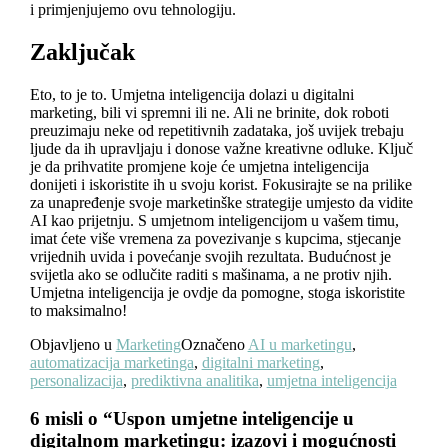
i primjenjujemo ovu tehnologiju.
Zaključak
Eto, to je to. Umjetna inteligencija dolazi u digitalni
marketing, bili vi spremni ili ne. Ali ne brinite, dok roboti
preuzimaju neke od repetitivnih zadataka, još uvijek trebaju
ljude da ih upravljaju i donose važne kreativne odluke. Ključ
je da prihvatite promjene koje će umjetna inteligencija
donijeti i iskoristite ih u svoju korist. Fokusirajte se na prilike
za unapređenje svoje marketinške strategije umjesto da vidite
AI kao prijetnju. S umjetnom inteligencijom u vašem timu,
imat ćete više vremena za povezivanje s kupcima, stjecanje
vrijednih uvida i povećanje svojih rezultata. Budućnost je
svijetla ako se odlučite raditi s mašinama, a ne protiv njih.
Umjetna inteligencija je ovdje da pomogne, stoga iskoristite
to maksimalno!
Objavljeno u
Marketing
Označeno
AI u marketingu
,
automatizacija marketinga
,
digitalni marketing
,
personalizacija
,
prediktivna analitika
,
umjetna inteligencija
6 misli o “
Uspon umjetne inteligencije u
digitalnom marketingu: izazovi i mogućnosti