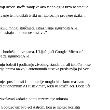
ji uvode strože zahtjeve ako tehnologija brzo napreduje.
anje tehnoloških tvrtki na rigoroznije provjere rizika; i
ju mnogi stručnjaci. Istraživanje sigurnosti AI-a
 adresiraju autonomne sustave.”
 s tehnološkim tvrtkama. Uključujući Google, Microsoft i
 za sigurnost AI-a.
ju bolesti i podizanju životnog standarda, ali također nose
rije prema razvoju autonomnih sustava predstavlja još veću
ćanje sposobnosti i autonomije moglo bi uskoro masivno
nad autonomnim AI sustavima”, rekli su stručnjaci. Dodajući
 završavati zadatke poput rezervacije odmora.
Googleovim Project Astrom, koji je mogao koristiti