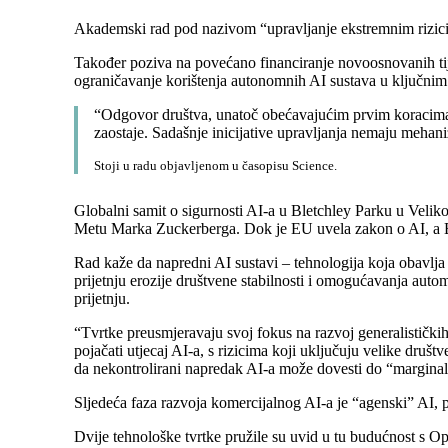
Akademski rad pod nazivom “upravljanje ekstremnim rizicim
Također poziva na povećano financiranje novoosnovanih tijela
ograničavanje korištenja autonomnih AI sustava u ključni
“Odgovor društva, unatoč obećavajućim prvim koracima, 
zaostaje. Sadašnje inicijative upravljanja nemaju mehani
Stoji u radu objavljenom u časopisu Science.
Globalni samit o sigurnosti AI-a u Bletchley Parku u Veliko
Metu Marka Zuckerberga. Dok je EU uvela zakon o AI, a Bi
Rad kaže da napredni AI sustavi – tehnologija koja obavlja
prijetnju erozije društvene stabilnosti i omogućavanja aut
prijetnju.
“Tvrtke preusmjeravaju svoj fokus na razvoj generalistički
pojačati utjecaj AI-a, s rizicima koji uključuju velike dru
da nekontrolirani napredak AI-a može dovesti do “marginali
Sljedeća faza razvoja komercijalnog AI-a je “agenski” AI, p
Dvije tehnološke tvrtke pružile su uvid u tu budućnost s 