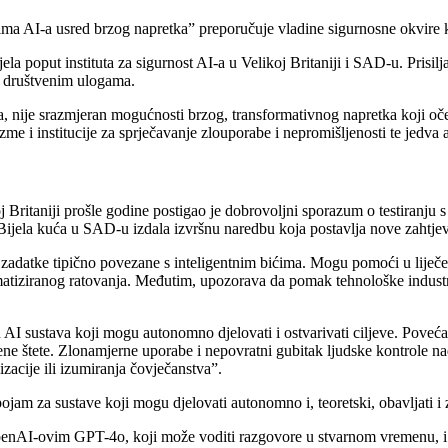
a AI-a usred brzog napretka” preporučuje vladine sigurnosne okvire ko
 poput instituta za sigurnost AI-a u Velikoj Britaniji i SAD-u. Prisiljav
m društvenim ulogama.
nije srazmjeran mogućnosti brzog, transformativnog napretka koji očeku
zme i institucije za sprječavanje zlouporabe i nepromišljenosti te jedva
j Britaniji prošle godine postigao je dobrovoljni sporazum o testiranju
jela kuća u SAD-u izdala izvršnu naredbu koja postavlja nove zahtjeve
 zadatke tipično povezane s inteligentnim bićima. Mogu pomoći u liječen
omatiziranog ratovanja. Međutim, upozorava da pomak tehnološke indust
h AI sustava koji mogu autonomno djelovati i ostvarivati ciljeve. Pove
štvene štete. Zlonamjerne uporabe i nepovratni gubitak ljudske kontrole 
zacije ili izumiranja čovječanstva”.
ojam za sustave koji mogu djelovati autonomno i, teoretski, obavljati i
OpenAI-ovim GPT-4o, koji može voditi razgovore u stvarnom vremenu, i 