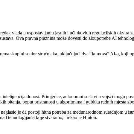
apredak vlada u uspostavljanju jasnih i učinkovitih regulacijskih okvi
h sustava. Ova pravna praznina može dovesti do zloupotrebe AI tehnolog
, prema skupini senior stručnjaka, uključujući dva “kumova” AI-a, koji 
tna inteligencija donosi. Primjerice, autonomni sustavi u vojsci mogu p
tičkih pitanja, poput pristranosti u algoritmima i gubitka radnih mjesta zb
aglasio je da postoji hitna potreba za međunarodnom suradnjom u istra
 nad tehnologijama koje stvaramo,” rekao je Hinton.