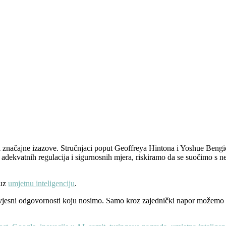
 i značajne izazove. Stručnjaci poput Geoffreya Hintona i Yoshue Bengioa
ez adekvatnih regulacija i sigurnosnih mjera, riskiramo da se suočimo s 
 uz
umjetnu inteligenciju
.
jesni odgovornosti koju nosimo. Samo kroz zajednički napor možemo osi