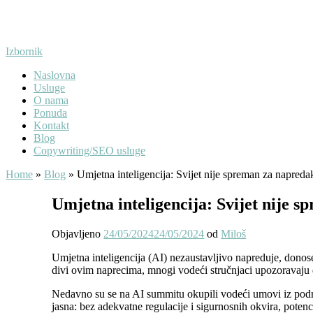
Preskoči
na
sadržaj
Izbornik
Naslovna
Usluge
O nama
Ponuda
Kontakt
Blog
Copywriting/SEO usluge
Home
»
Blog
»
Umjetna inteligencija: Svijet nije spreman za napreda
Umjetna inteligencija: Svijet nije 
Objavljeno
24/05/2024
24/05/2024
od
Miloš
Umjetna inteligencija (AI) nezaustavljivo napreduje, donos
divi ovim naprecima, mnogi vodeći stručnjaci upozoravaju 
Nedavno su se na AI summitu okupili vodeći umovi iz podru
jasna: bez adekvatne regulacije i sigurnosnih okvira, poten