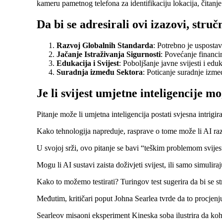
kameru pametnog telefona za identifikaciju lokacija, čitanje
Da bi se adresirali ovi izazovi, str
Razvoj Globalnih Standarda
: Potrebno je uspostav
Jačanje Istraživanja Sigurnosti
: Povećanje financir
Edukacija i Svijest
: Poboljšanje javne svijesti i ed
Suradnja između Sektora
: Poticanje suradnje izme
Je li svijest umjetne inteligencije m
Pitanje može li umjetna inteligencija postati svjesna intrigi
Kako tehnologija napreduje, rasprave o tome može li AI raz
U svojoj srži, ovo pitanje se bavi “teškim problemom svijesti
Mogu li AI sustavi zaista doživjeti svijest, ili samo simulir
Kako to možemo testirati? Turingov test sugerira da bi se
Međutim, kritičari poput Johna Searlea tvrde da to procjenju
Searleov misaoni eksperiment Kineska soba ilustrira da ko