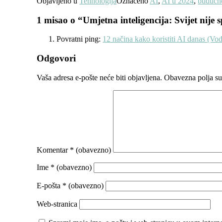
Objavljeno u
Tehnologija
Označeno
AI
,
AI u 2024
,
budućn
1 misao o “
Umjetna inteligencija: Svijet nij
Povratni ping:
12 načina kako koristiti AI danas (Vo
Odgovori
Vaša adresa e-pošte neće biti objavljena.
Obavezna polja s
Komentar
* (obavezno)
Ime
* (obavezno)
E-pošta
* (obavezno)
Web-stranica