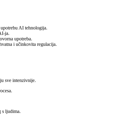
u upotrebu AI tehnologija.
AI-ja.
dgovorna upotreba.
hvatna i učinkovita regulacija.
u sve intenzivnije.
rocesa.
 s ljudima.