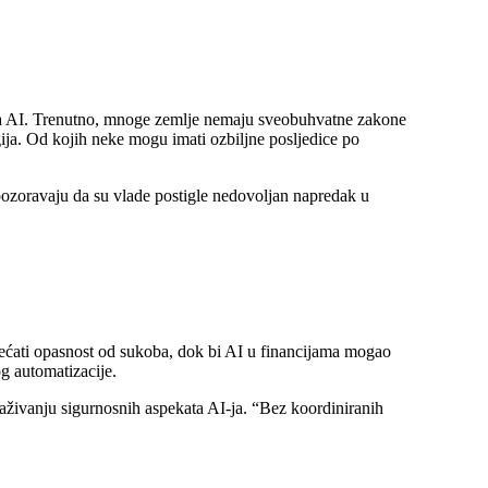
ra za AI. Trenutno, mnoge zemlje nemaju sveobuhvatne zakone
ija. Od kojih neke mogu imati ozbiljne posljedice po
upozoravaju da su vlade postigle nedovoljan napredak u
ovećati opasnost od sukoba, dok bi AI u financijama mogao
og automatizacije.
živanju sigurnosnih aspekata AI-ja. “Bez koordiniranih