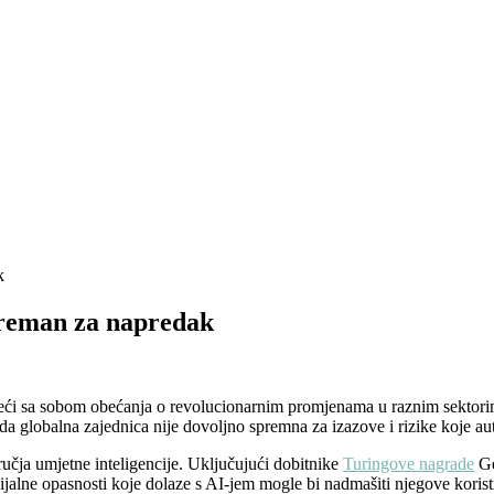
k
spreman za napredak
eći sa sobom obećanja o revolucionarnim promjenama u raznim sektorima 
da globalna zajednica nije dovoljno spremna za izazove i rizike koje a
čja umjetne inteligencije. Uključujući dobitnike
Turingove nagrade
Ge
cijalne opasnosti koje dolaze s AI-jem mogle bi nadmašiti njegove korist