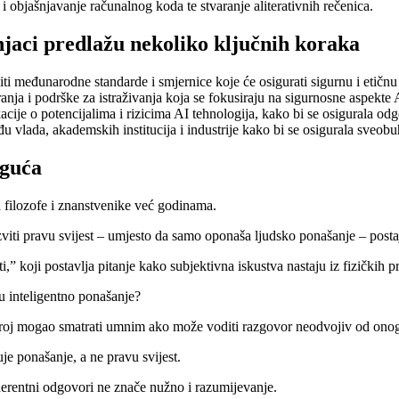
 i objašnjavanje računalnog koda te stvaranje aliterativnih rečenica.
učnjaci predlažu nekoliko ključnih koraka
iti međunarodne standarde i smjernice koje će osigurati sigurnu i etičn
anja i podrške za istraživanja koja se fokusiraju na sigurnosne aspekte 
ukacije o potencijalima i rizicima AI tehnologija, kako bi se osigurala o
đu vlada, akademskih institucija i industrije kako bi se osigurala sveobu
oguća
ra filozofe i znanstvenike već godinama.
viti pravu svijest – umjesto da samo oponaša ljudsko ponašanje – postaj
,” koji postavlja pitanje kako subjektivna iskustva nastaju iz fizičkih p
aju inteligentno ponašanje?
 stroj mogao smatrati umnim ako može voditi razgovor neodvojiv od onog
je ponašanje, a ne pravu svijest.
herentni odgovori ne znače nužno i razumijevanje.