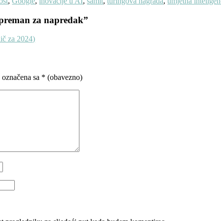
ost
,
Google
,
inovacije u AI
,
samit
,
turingova nagrada
,
umjetna inteligen
e spreman za napredak
”
dič za 2024)
u označena sa
* (obavezno)