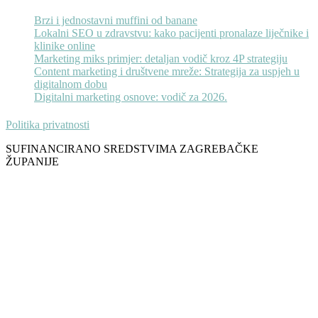
Brzi i jednostavni muffini od banane
Lokalni SEO u zdravstvu: kako pacijenti pronalaze liječnike i
klinike online
Marketing miks primjer: detaljan vodič kroz 4P strategiju
Content marketing i društvene mreže: Strategija za uspjeh u
digitalnom dobu
Digitalni marketing osnove: vodič za 2026.
Politika privatnosti
SUFINANCIRANO SREDSTVIMA ZAGREBAČKE
ŽUPANIJE