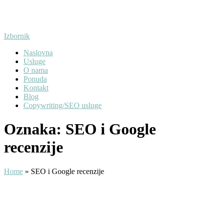
Preskoči
na
sadržaj
Izbornik
Naslovna
Usluge
O nama
Ponuda
Kontakt
Blog
Copywriting/SEO usluge
Oznaka:
SEO i Google
recenzije
Home
»
SEO i Google recenzije